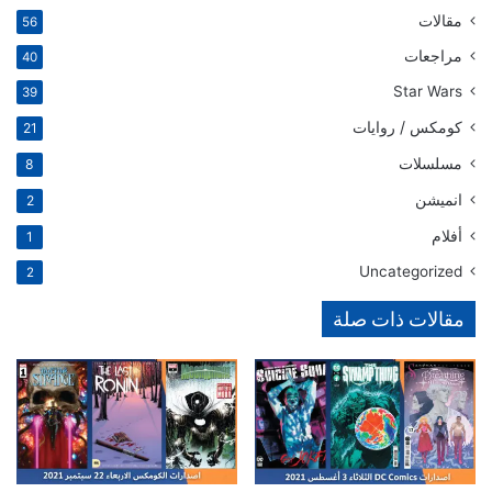
مقالات
56
مراجعات
40
Star Wars
39
كومكس / روايات
21
مسلسلات
8
انميشن
2
أفلام
1
Uncategorized
2
مقالات ذات صلة