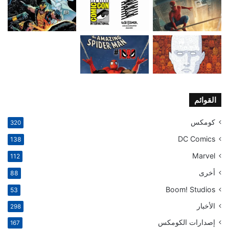
القوائم
كومكس
320
DC Comics
138
Marvel
112
أخرى
88
Boom! Studios
53
الأخبار
298
إصدارات الكومكس
167