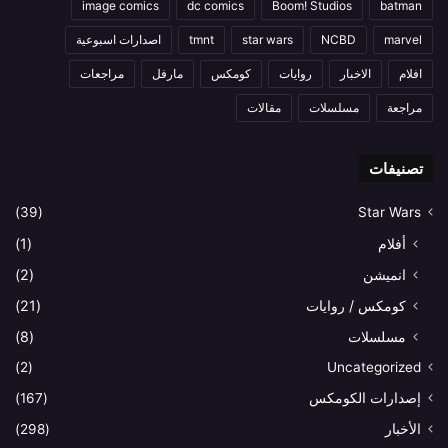
image comics
dc comics
Boom! Studios
batman
marvel
NCBD
star wars
tmnt
اصدارات اسبوعية
افلام
الاخبار
روايات
كومكس
مارفل
مراجعات
مراجعة
مسلسلات
مقالات
تصنيفات
(39)
Star Wars
أفلام
(1)
انميشن
(2)
كومكس / روايات
(21)
مسلسلات
(8)
(2)
Uncategorized
إصدارات الكومكس
(167)
الأخبار
(298)