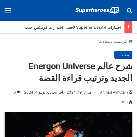
بحث عن
الق
اختيارات SuperheroesAR لافضل اصدارات كومكس جديدة في سنة 2025
الرئيسية
/
مقالات
مقالات
شرح عالم Energon Universe
الجديد وترتيب قراءة القصة
Ahmad Almutairi
فبراير 19, 2024
آخر تحديث: يونيو 4, 2024
0
363