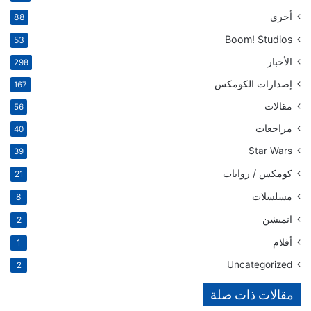
أخرى
88
Boom! Studios
53
الأخبار
298
إصدارات الكومكس
167
مقالات
56
مراجعات
40
Star Wars
39
كومكس / روايات
21
مسلسلات
8
انميشن
2
أفلام
1
Uncategorized
2
مقالات ذات صلة