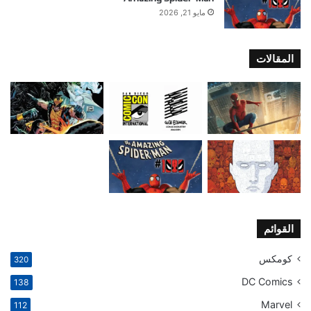
مايو 21, 2026
المقالات
القوائم
كومكس
320
DC Comics
138
Marvel
112