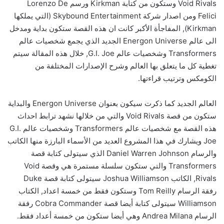
Void Rivals وستكون من كتابة Kirkman ورسم Lorenzo De
Felici ومن اصدار شركة Skybound Entertainment (التي يملكها
Kirkman), المفاجأة الأكبر كانت ان هذه القصة ستكون بداية ومدخل
الى عالم Energon Universe الجديد الذي يجمع شخصيات عالم
Transformers وشخصيات عالم G.I. Joe, خلال هذه المقالة سيتم
تغطية كل ما يتعلق بها العالم وشرح الإصدارات المختلفة من
الكومكس وترتيب قراءتها.
العالم الجديد كما ذكرت سيكون بعنوان Energon Universe والبداية
ستكون من قصة Void Rivals والتي من خلالها نشهد ترابط احداث
هذه القصة مع شخصيات عالم Transformers وشخصيات عالم G.I.
Joe ويشارك في هذا المشروع العديد من الأسماء البارزة منها الكاتب
والرسام Daniel Warren Johnson الذي سيتولى كتابة قصة
Transformers والتي ستكون سلسلة مستمرة هي وقصة Void
Rivals, الكاتب Joshua Williamson سيتولى كتابة قصة Duke
رفقة الرسام Tom Reilly وستكون فقط من خمسة اعداد, الكتاب
Williamson سيتولى كتابة أيضا قصة Cobra Commander رفقة
الرسام Andrea Milana وهي أيضا ستكون من خمسة أعداد فقط.