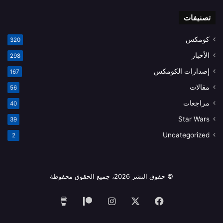
تصنيفات
كومكس
320
الأخبار
298
إصدارات الكومكس
167
مقالات
56
مراجعات
40
Star Wars
39
Uncategorized
2
© حقوق النشر 2026، جميع الحقوق محفوظة
فيسبوك
‫X
انستقرام
‫Patreon
‫Buy