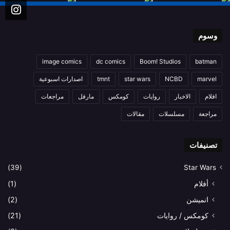
وسوم
image comics
dc comics
Boom! Studios
batman
marvel
NCBD
star wars
tmnt
اصدارات اسبوعية
افلام
الاخبار
روايات
كومكس
مارفل
مراجعات
مراجعة
مسلسلات
مقالات
تصنيفات
(39)
Star Wars
أفلام
(1)
انميشن
(2)
كومكس / روايات
(21)