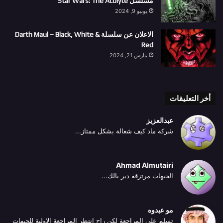
مسلسل Star Wars: The Acolyte
يونيو 9, 2024
الاعلان عن سلسلة Darth Maul – Black, White &
Red
مارس 21, 2024
أخر التعليقات
عبدالعزيز
شركة ماد كيف شغالة بشكل ممتاز...
Ahmad Almutairi
الجبهات مرتزقة دير بالك...
مو عبدوه
تسلم على المراجعة لكن راح انتظر المراجعة الاولية للجبهات