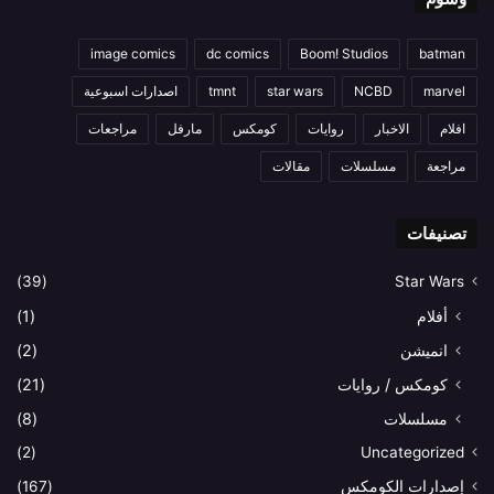
image comics
dc comics
Boom! Studios
batman
marvel
NCBD
star wars
tmnt
اصدارات اسبوعية
افلام
الاخبار
روايات
كومكس
مارفل
مراجعات
مراجعة
مسلسلات
مقالات
تصنيفات
(39)
Star Wars
أفلام
(1)
انميشن
(2)
كومكس / روايات
(21)
مسلسلات
(8)
(2)
Uncategorized
إصدارات الكومكس
(167)