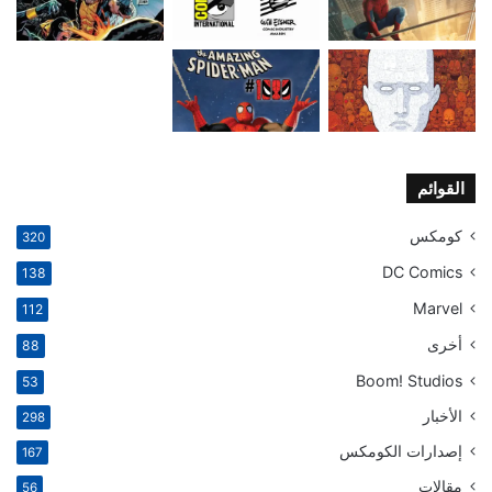
القوائم
كومكس
320
DC Comics
138
Marvel
112
أخرى
88
Boom! Studios
53
الأخبار
298
إصدارات الكومكس
167
مقالات
56