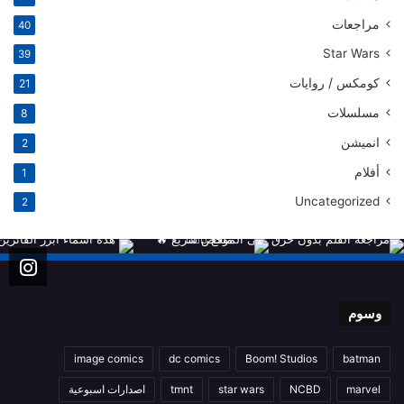
مراجعات
40
Star Wars
39
كومكس / روايات
21
مسلسلات
8
انميشن
2
أفلام
1
Uncategorized
2
وسوم
image comics
dc comics
Boom! Studios
batman
marvel
NCBD
star wars
tmnt
اصدارات اسبوعية