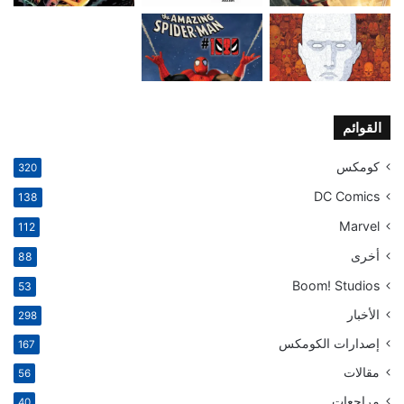
القوائم
كومكس
320
DC Comics
138
Marvel
112
أخرى
88
Boom! Studios
53
الأخبار
298
إصدارات الكومكس
167
مقالات
56
مراجعات
40