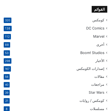
القوائم
كومكس
320
DC Comics
138
Marvel
112
أخرى
88
Boom! Studios
53
الأخبار
298
إصدارات الكومكس
167
مقالات
56
مراجعات
40
Star Wars
39
كومكس / روايات
21
مسلسلات
8