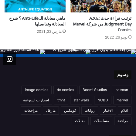
ترتيب قراءة حدث A.X.E:
ماهي معادلة الـ Anti-Life ؟ شرح
Judgment Day من شركة Marvel
المعادلة وتفاصيلها
Comics
مارس 22, 2021
يونيو 26, 2022
وسوم
image comics
dc comics
Boom! Studios
batman
marvel
NCBD
star wars
tmnt
اصدارات اسبوعية
افلام
الاخبار
روايات
كومكس
مارفل
مراجعات
مراجعة
مسلسلات
مقالات