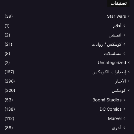
تصنيفات
(39)
Star Wars
أفلام
(1)
انميشن
(2)
كومكس / روايات
(21)
مسلسلات
(8)
(2)
Uncategorized
إصدارات الكومكس
(167)
الأخبار
(298)
كومكس
(320)
(53)
Boom! Studios
(138)
DC Comics
(112)
Marvel
أخرى
(88)