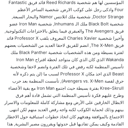
المؤسسين لها هم شخصية Reed Richards قائد فريق Fantastic
Four واذكى رجل على كوكب الارض, شخصية الساحر الأعظم
Doctor Strange, شخصية ملك اتلانتس Namor والبحار السبعة,
شخصية Black Bolt ملك الـ Inhumans, شخصية Iron Man عضو
فريق The Avengers والعبقري فيما يتعلق بالاختراعات التكنولوجية,
وأخيرا شخصية Charles Xavier المعروف بلقب Professor X قائد
فريق The X-Men, انضم للفريق لاحقا العديد من الشخصيات بعضهم
لفترة بسيطة ومن هذه الشخصيات شخصية Black Panther ملك
Wakanda الذي كان الذي كان متواجد لحظة اقتراح Iron Man
تأسيس المنظمة لكنه رفض في تلك الفترة وانضم لاحقا وشخصية
Beast الذي اخذ مكان Professor X لسبب ما (لن يتم ذكره لأنه
حرق لقصة Avengers vs. X-Men), تأسست المنظمة بعد حرب
Kree–Skrull بفترة بسيطة حيث اجتمع Iron Man مع بقية الأعضاء
وطرح عليهم فكرة تأسيس المنظمة التي تشمل قادة أهم فرق
الابطال الخارقين على الأرض ومع مشاركة كاملة للمعلومات والاسرار
بينهم وذلك لحماية الكوكب لكنه واجه رفض العديد منهم لكن انتهى
الاجتماع بالموافقة وهدفهم كان اتخاذ خطوات استباقية حول الاخطار
القادمة وكيف يمكن تفاديها قبل حدوثها ويقررون مصير البشرية, هذا