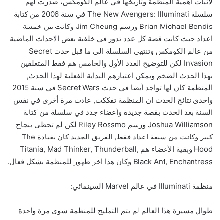
لأثبات أهمية المنظمة وتاريخها في عالم الكومكس، صدرت لهم
سلسلة The New Avengers: Illuminati في سنة 2006 من كتابة
Brian Michael Bendis ورسم Jim Cheung وكانت من خمسة
اعداد حيث كانت قصة كل عدد تدور في خلفية بعض الاحداث الماضية
من عالم الكومكس وتنتهي السلسلة الى ما قبل حدث Secret
Invasion لكن للتوضيح العدد الأول والخامس هم فقط المتعلقين
بهذا الحدث الضخم ويمكن اعتبارهم البداية الفعلية لهذا الحدث,
المنظمة كان لها تواجد أيضا في حدث Secret Wars في سنة 2015
واحدى نتائج الحدث ان المنظمة تفككت, عادت مرة أخرى في نفس
السنة بعد الحدث بقصة جديدة وأعضاء جدد في سلسلة من كتابة
Joshua Williamson ورسم Riley Rossmo لكن لم تحظى بنجاح
كبير وكانت من سبعة اعداد فقط, الفريق الجديد كان بقيادة The
Hood وبقية الأعضاء هم Titania, Mad Thinker, Thunderball,
Black Ant, Enchantress وكان هذا اخر ظهور للمنظمة بشكل فعال.
منظمة Illuminati في عالم Marvel السينمائي:
طوال مسيرة هذا العالم لم يتم التمليح للمنظمة سوى مرة واحدة