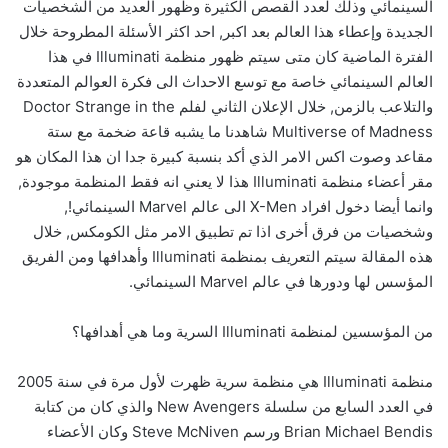
السينمائي وذلك لعدد القصص الكثيرة وظهور العديد من الشخصيات
الجديدة وإعطاء هذا العالم بعد اكبر, احد اكثر الأسئلة المطروحة خلال
الفترة الماضية كان متى سيتم ظهور منظمة Illuminati في هذا
العالم السينمائي خاصة مع توسع الاحداث الى فكرة العوالم المتعددة
والتلاعب بالزمن, خلال الإعلان الثاني لفلم Doctor Strange in the
Multiverse of Madness شاهدنا ما يشبه قاعة ضخمة مع ستة
مقاعد وصوت اكس الامر الذي أكد بنسبة كبيرة جدا ان هذا المكان هو
مقر أعضاء منظمة Illuminati هذا لا يعني انه فقط المنظمة موجودة,
وانما أيضا دخول افراد X-Men الى عالم Marvel السينمائي!,
وشخصيات من فرق أخرى اذا تم تطبيق الامر مثل الكومكس, خلال
هذه المقالة سيتم التعريف بمنظمة Illuminati وأهدافها ومن الفريق
المؤسس لها ودورها في عالم Marvel السينمائي.
من المؤسسين لمنظمة Illuminati السرية وما هي أهدافها؟
منظمة Illuminati هي منظمة سرية ظهرت لأول مرة في سنة 2005
في العدد السابع من سلسلة New Avengers والذي كان من كتابة
Brian Michael Bendis ورسم Steve McNiven وكان الأعضاء