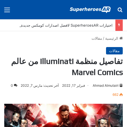
بحث عن
الق
اختيارات SuperheroesAR لافضل اصدارات كومكس جديدة في سنة 2025
الرئيسية
/
مقالات
مقالات
تفاصيل منظمة Illuminati من عالم
Marvel Comics
Ahmad Almutairi
فبراير 17, 2022
آخر تحديث: مارس 7, 2022
0
662