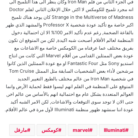
في الجزء الثاني من فلم Iron Man وكان ينظر الى هذا التلميح الى
انه مجرد تلميح للكومكس لا اكثر, خلال الإعلان الثاني لفلم Doctor
Strange in the Multiverse of Madness كان يوجد هناك تلميح
اكبر خاصة مع تأكيد عودة شخصية Professor X والمشهد الذي ظهر
بالقاعة الضخمة, رغم عدم تأكيد الامر 100% الا ان احتمالية دخول
المنظمة لعالم الأفلام أصبحت شبه اكيدة, لكن من المتوقع ان تكون
بفريق مختلف عما عرفناه من الكومكس خاصة مع الاشاعات مع
عودة بعض الممثلين القدامى من أفلام Marvel التي كانت من انتاج
استديو Sony مثل Fantastic Four او مع عودة الممثلين الذين كانوا
مرشحين لأداء بعض الشخصيات السابقة مثل الممثل Tom Cruise
في شخصية Iron Man من عالم مختلف بالطبع, التغيير الجديد
المتوقع على المنظمة في الفلم انهم ليسوا فقط لحماية الأرض وانما
العوالم المتعددة بشكل عام مع احتمالية انهم بالأساس من عالم اخر,
حتى الان لا توجد سوى التوقعات والاشاعات, لكن الامر الشبه أكيد
عودة اننا سنشهد ظهور منظمة Illuminati لأول مرة في عالم الأفلام.
Illuminati
marvel
كومكس
مارفل