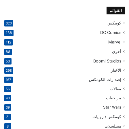
القوائم
كومكس
320
DC Comics
138
Marvel
112
أخرى
88
Boom! Studios
53
الأخبار
298
إصدارات الكومكس
167
مقالات
56
مراجعات
40
Star Wars
39
كومكس / روايات
21
مسلسلات
8