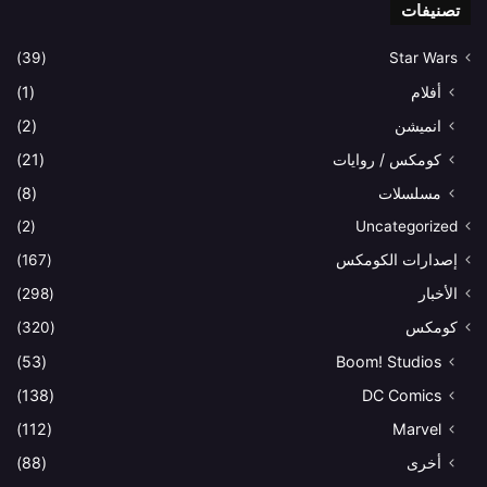
تصنيفات
(39)
Star Wars
أفلام
(1)
انميشن
(2)
كومكس / روايات
(21)
مسلسلات
(8)
(2)
Uncategorized
إصدارات الكومكس
(167)
الأخبار
(298)
كومكس
(320)
(53)
Boom! Studios
(138)
DC Comics
(112)
Marvel
أخرى
(88)