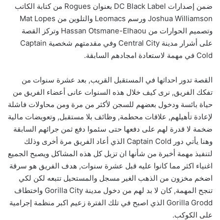
ضمن إصدارات DC Black Label بعنوان Rogues من كتابة الكاتب
Joshua Williamson ورسم Leomacs والتلوين من Mat Lopes
وتصميم الحوارات من Hassan Otsmane-Elhaou وتركز القصة
على أشرار مدينة Central City وفي مقدمتهم شخصية Captain
Cold في مهمة لاستعادة امجادهم السابقة.
القصة تدور احداثها في المستقبل القريب, بعد عشرة سنوات من
تفكك الفريق, نرى كيف خلال هذه السنوات عانى أعضاء الفريق من
حياة بائسة ودخول بعضهم للسجن لأكثر من مرة ومن محاولات فاشلة
لإعادة تأهيلهم, علاقات محطمة, وظائف بلا مستقبل, وتعويضات مالية
ضخمة لا قدرة لهم على دفعها حتى سئموا دفع ثمن جرائهم السابقة
وهنا يأتي دور Captain Cold الذي أعاد الفريق مرة أخرى وذلك
لتنفيذ مهمة أخيرة من شأنها ان تزيل كل هذه المشاكل ويصبح الجميع
اغنياء اكثر مما كانوا عليه قبل عشرة سنوات, هدف الفريق هو سرقة
اضخم مخزون من الذهب الغير مسجل والمستحيل تتبعه لكن لكي
تنجح المهمة, كان لا بد لهم من دخول مدينة Gorilla City واختطاف
Gorilla Grodd الذي اصبح في تلك الفترة زعيم اكبر منظمة إجرامية
على الكوكب.