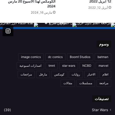
12 ابريل 2022
الكومكس لهذا الاسبوع 20 مارس
2024
أبريل 12, 2022
مارس 16, 2024
وسوم
image comics
dc comics
Boom! Studios
batman
marvel
NCBD
star wars
tmnt
اصدارات اسبوعية
افلام
الاخبار
روايات
كومكس
مارفل
مراجعات
مراجعة
مسلسلات
مقالات
تصنيفات
(39)
Star Wars