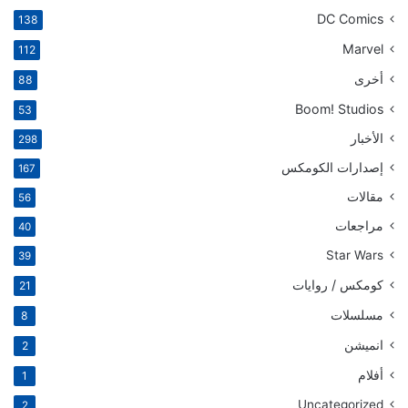
DC Comics
138
Marvel
112
أخرى
88
Boom! Studios
53
الأخبار
298
إصدارات الكومكس
167
مقالات
56
مراجعات
40
Star Wars
39
كومكس / روايات
21
مسلسلات
8
انميشن
2
أفلام
1
Uncategorized
2