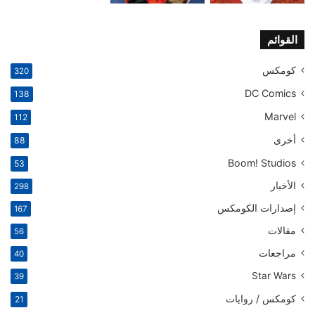
القوائم
كومكس
320
DC Comics
138
Marvel
112
أخرى
88
Boom! Studios
53
الأخبار
298
إصدارات الكومكس
167
مقالات
56
مراجعات
40
Star Wars
39
كومكس / روايات
21