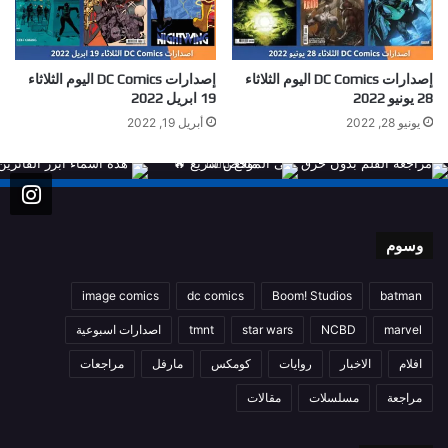
إصدارات DC Comics اليوم الثلاثاء
إصدارات DC Comics اليوم الثلاثاء
28 يونيو 2022
19 ابريل 2022
يونيو 28, 2022
أبريل 19, 2022
وسوم
image comics
dc comics
Boom! Studios
batman
marvel
NCBD
star wars
tmnt
اصدارات اسبوعية
افلام
الاخبار
روايات
كومكس
مارفل
مراجعات
مراجعة
مسلسلات
مقالات