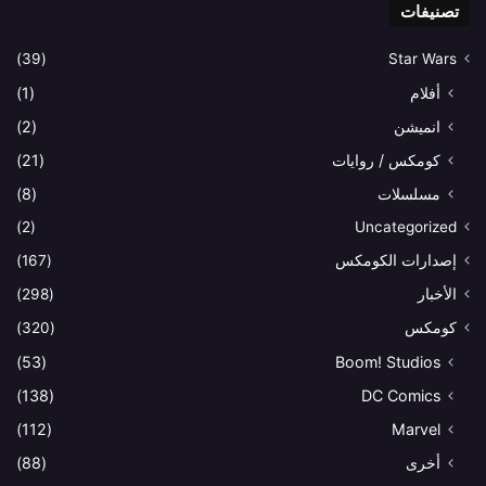
تصنيفات
(39)
Star Wars
أفلام
(1)
انميشن
(2)
كومكس / روايات
(21)
مسلسلات
(8)
(2)
Uncategorized
إصدارات الكومكس
(167)
الأخبار
(298)
كومكس
(320)
(53)
Boom! Studios
(138)
DC Comics
(112)
Marvel
أخرى
(88)