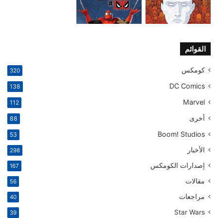
القوائم
كومكس
320
DC Comics
138
Marvel
112
أخرى
88
Boom! Studios
53
الأخبار
298
إصدارات الكومكس
167
مقالات
56
مراجعات
40
Star Wars
39