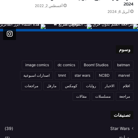
2024
أغسطس 2, 2022
أبريل 6, 2024
وسوم
image comics
dc comics
Boom! Studios
batman
marvel
NCBD
star wars
tmnt
اصدارات اسبوعية
افلام
الاخبار
روايات
كومكس
مارفل
مراجعات
مراجعة
مسلسلات
مقالات
تصنيفات
(39)
Star Wars