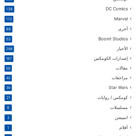
DC Comics
138
Marvel
112
أخرى
88
Boom! Studios
53
الأخبار
298
إصدارات الكومكس
167
مقالات
56
مراجعات
40
Star Wars
39
كومكس / روايات
21
مسلسلات
8
انميشن
2
أفلام
1