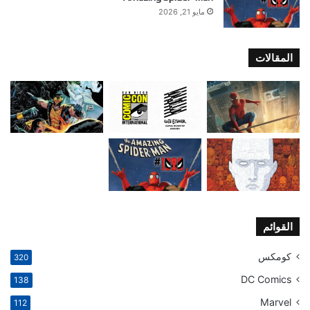
مايو 21, 2026
المقالات
القوائم
كومكس
320
DC Comics
138
Marvel
112