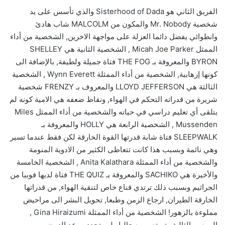
الفريق الثاني هو Sisterhood of Dada والذي تأسس على يد
شخصية Mr. Nobody والمكون من MALCOLM شاب هادئ
وانطوائي يفضل دائما العزلة على مواجهة الاخرين, الشخصية من أداء
الممثل Micah Joe Parker , الشخصية الثانية هي SHELLEY
BYRON والمعروفة بـ THE FOG فتاة جميلة ولطيفة, بالإضافة الى
كونها إرهابية, الشخصية من أداء الممثلة Wynn Everett , الشخصية
الثالثة هي LLOYD JEFFERSON والمعروف بـ FRENZY شخصية
شريرة من قدراته التحكم في الهواء, ونقاط ضعفه هي الامية كونه لم
يتلقى أي تعليم دراسي في حياته والشخصية من أداء الممثل Miles
Mussenden , الشخصية الرابعة هي HOLLY والمعروفة بـ
SLEEPWALK فتاة شابة قدرتها القوة الخارقة لكن فقط عندما تسير
وهي نائمة وبسبب هذا كانت تتعاطى الكثير من الادوية المنومة
والشخصية من أداء الممثلة Anita Kalathara , الشخصية الخامسة
والأخيرة هي SACHIKO والمعروفة بـ THE QUIZ فتاة لديها فوبيا من
الجراثيم وبسبب ذلك ترتدي قناع خاص لتنقية الهواء, من قدراتها
الخارقة الطيران, ارجاع الزمن وطبعا, تحويل البشر الى مراحيض
مملوءة بالزهور! الشخصية من أداء الممثلة Gina Hiraizumi ,
الموسم الثالث يتم تصويره حاليا ولم يتحدد موعد العرض.