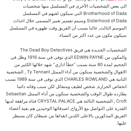
الى بعض الشخصيات الأخرى في المسلسل منها شخصيات
Brotherhood of Dada التي سيكون لقبهم في المسلسل
Sisterhood of Dada وسيتم تفسير تغيير المسمى خلال احداث
الموسم الثالث, غالبا بسبب أن الفريق وقت ظهوره في المسلسل
سيكون مكون من عدد اكثر من النساء.
الشخصيات الجديدة هي فريق The Dead Boy Detectives
والمكون من EDWIN PAYNE الذي توفى في سنة 1916 وظل في
الجحيم لمدة 80 سنة بسبب “خطأ اداري” شهد خلالها الكثير من
الاهوال والشخصية ستكون من أداء الممثل Ty Tennant , الشخصية
الثانية هي CHARLES ROWLAND الذي توفى في سنة 1989 بسبب
انخفاض الحرارة, شخص لطيف ومتفائل لكن سبب وفاته دائما
يطارده طوال الوقت والشخصية ستكون من أداء الممثل Sebastian
Croft , الشخصية الثالثة هي CRYSTAL PALACE فتاة مراهقة لديها
القدرة على التواصل مع الأرواح, اصدقائها الوحيدين هم بقية أعضاء
الفريق المذكورين بالاعلى اللذين انقذاها من شيطان كان يسيطر
عليها.