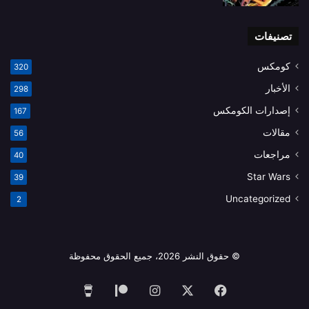
تصنيفات
كومكس
320
الأخبار
298
إصدارات الكومكس
167
مقالات
56
مراجعات
40
Star Wars
39
Uncategorized
2
© حقوق النشر 2026، جميع الحقوق محفوظة
فيسبوك
‫X
انستقرام
‫Patreon
‫Buy