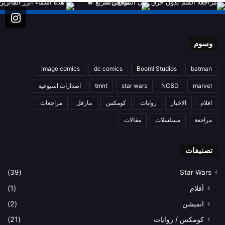
وسوم
image comics
dc comics
Boom! Studios
batman
marvel
NCBD
star wars
tmnt
اصدارات اسبوعية
افلام
الاخبار
روايات
كومكس
مارفل
مراجعات
مراجعة
مسلسلات
مقالات
تصنيفات
(39)
Star Wars
أفلام
(1)
انميشن
(2)
كومكس / روايات
(21)