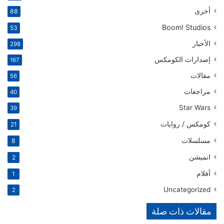
أخرى
88
Boom! Studios
53
الأخبار
298
إصدارات الكومكس
167
مقالات
56
مراجعات
40
Star Wars
39
كومكس / روايات
21
مسلسلات
8
انميشن
2
أفلام
1
Uncategorized
2
مقالات ذات صلة