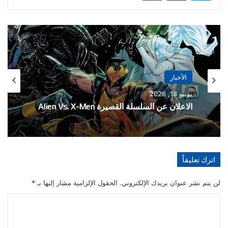
الأخبار
مايو 21, 2026
الأخبار
تفاصيل احتفالية العدد 1000 من سلسلة The
Amazing Spider-Man
يونيو 18, 2026
اترك تعليقاً
الاعلان عن السلسلة القصيرة Alien Vs. X-Men
لن يتم نشر عنوان بريدك الإلكتروني.
الحقول الإلزامية مشار إليها بـ
*
ا
ل