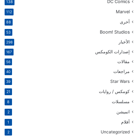
DC Comics
138
Marvel
112
أخرى
88
Boom! Studios
53
الأخبار
298
إصدارات الكومكس
167
مقالات
56
مراجعات
40
Star Wars
39
كومكس / روايات
21
مسلسلات
8
انميشن
2
أفلام
1
Uncategorized
2