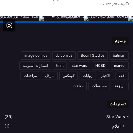
يوليو 28, 2022
وسوم
image comics
dc comics
Boom! Studios
batman
marvel
NCBD
star wars
tmnt
اصدارات اسبوعية
افلام
الاخبار
روايات
كومكس
مارفل
مراجعات
مراجعة
مسلسلات
مقالات
تصنيفات
(39)
Star Wars
أفلام
(1)