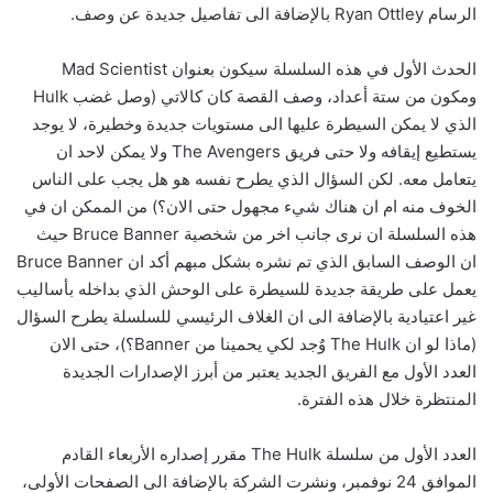
الرسام Ryan Ottley بالإضافة الى تفاصيل جديدة عن وصف.
الحدث الأول في هذه السلسلة سيكون بعنوان Mad Scientist
ومكون من ستة أعداد، وصف القصة كان كالاتي (وصل غضب Hulk
الذي لا يمكن السيطرة عليها الى مستويات جديدة وخطيرة، لا يوجد
يستطيع إيقافه ولا حتى فريق The Avengers ولا يمكن لاحد ان
يتعامل معه. لكن السؤال الذي يطرح نفسه هو هل يجب على الناس
الخوف منه ام ان هناك شيء مجهول حتى الان؟) من الممكن ان في
هذه السلسلة ان نرى جانب اخر من شخصية Bruce Banner حيث
ان الوصف السابق الذي تم نشره بشكل مبهم أكد ان Bruce Banner
يعمل على طريقة جديدة للسيطرة على الوحش الذي بداخله بأساليب
غير اعتيادية بالإضافة الى ان الغلاف الرئيسي للسلسلة يطرح السؤال
(ماذا لو ان The Hulk وٌجد لكي يحمينا من Banner؟)، حتى الان
العدد الأول مع الفريق الجديد يعتبر من أبرز الإصدارات الجديدة
المنتظرة خلال هذه الفترة.
العدد الأول من سلسلة The Hulk مقرر إصداره الأربعاء القادم
الموافق 24 نوفمبر، ونشرت الشركة بالإضافة الى الصفحات الأولى،