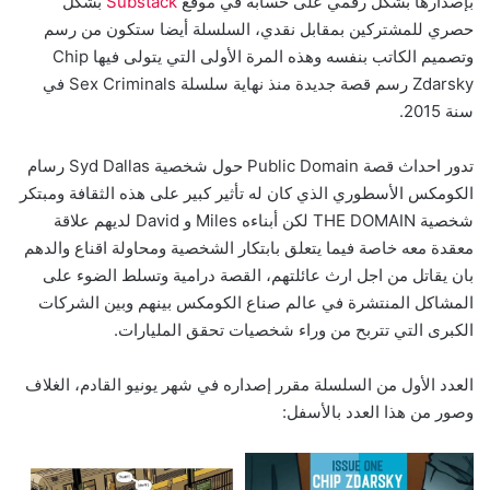
بإصدارها بشكل رقمي على حسابه في موقع
Substack
بشكل
حصري للمشتركين بمقابل نقدي، السلسلة أيضا ستكون من رسم
وتصميم الكاتب بنفسه وهذه المرة الأولى التي يتولى فيها Chip
Zdarsky رسم قصة جديدة منذ نهاية سلسلة Sex Criminals في
سنة 2015.
تدور احداث قصة Public Domain حول شخصية Syd Dallas رسام
الكومكس الأسطوري الذي كان له تأثير كبير على هذه الثقافة ومبتكر
شخصية THE DOMAIN لكن أبناءه Miles و David لديهم علاقة
معقدة معه خاصة فيما يتعلق بابتكار الشخصية ومحاولة اقناع والدهم
بان يقاتل من اجل ارث عائلتهم، القصة درامية وتسلط الضوء على
المشاكل المنتشرة في عالم صناع الكومكس بينهم وبين الشركات
الكبرى التي تتربح من وراء شخصيات تحقق المليارات.
العدد الأول من السلسلة مقرر إصداره في شهر يونيو القادم، الغلاف
وصور من هذا العدد بالأسفل: