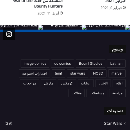
فبراير 2021
المشتقة من حدث War of the
Bounty Hunters
فبراير 9, 2021
أبريل 11, 2021
وسوم
image comics
dc comics
Boom! Studios
batman
marvel
NCBD
star wars
tmnt
اصدارات اسبوعية
افلام
الاخبار
روايات
كومكس
مارفل
مراجعات
مراجعة
مسلسلات
مقالات
تصنيفات
(39)
Star Wars