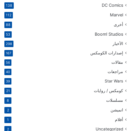
DC Comics
138
Marvel
112
أخرى
88
Boom! Studios
53
الأخبار
298
إصدارات الكومكس
167
مقالات
56
مراجعات
40
Star Wars
39
كومكس / روايات
21
مسلسلات
8
انميشن
2
أفلام
1
Uncategorized
2