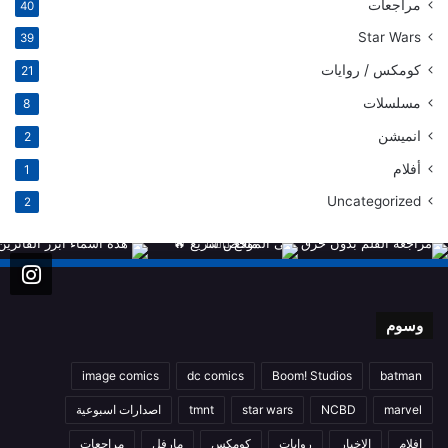
مراجعات
40
Star Wars
39
كومكس / روايات
21
مسلسلات
8
انميشن
2
أفلام
1
Uncategorized
2
وسوم
image comics
dc comics
Boom! Studios
batman
marvel
NCBD
star wars
tmnt
اصدارات اسبوعية
افلام
الاخبار
روايات
كومكس
مارفل
مراجعات