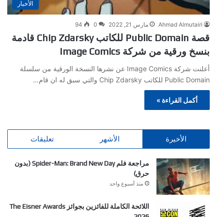
الأخبار
Ahmad Almutairi
مارس 21, 2022
0
94
قصة Public Domain للكاتب Chip Zdarsky قادمة
بنسخ ورقية من شركة Image Comics
أعلنت شركة Image Comics عن نشرها النسخة الورقية من سلسلة
Public Domain للكاتب Chip Zdarsky والتي سبق له ان قام…
أكمل القراءة »
الأخيرة
الأشهر
تعليقات
مراجعة فلم Spider-Man: Brand New Day (بدون
حرق)
منذ أسبوع واحد
اللائحة الكاملة للفائزين بجوائز The Eisner Awards
2026