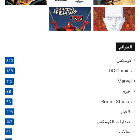
القوائم
كومكس
320
DC Comics
138
Marvel
112
أخرى
88
Boom! Studios
53
الأخبار
298
إصدارات الكومكس
167
مقالات
56