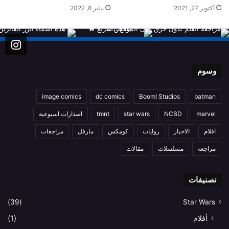
أكتوبر 27, 2021
يناير 8, 2022
وسوم
image comics
dc comics
Boom! Studios
batman
marvel
NCBD
star wars
tmnt
اصدارات اسبوعية
افلام
الاخبار
روايات
كومكس
مارفل
مراجعات
مراجعة
مسلسلات
مقالات
تصنيفات
(39)
Star Wars
أفلام
(1)