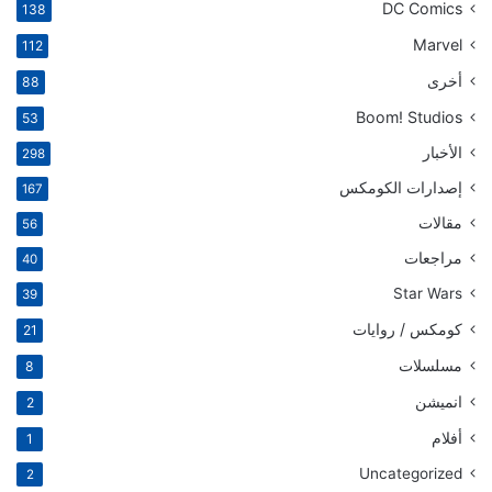
DC Comics
138
Marvel
112
أخرى
88
Boom! Studios
53
الأخبار
298
إصدارات الكومكس
167
مقالات
56
مراجعات
40
Star Wars
39
كومكس / روايات
21
مسلسلات
8
انميشن
2
أفلام
1
Uncategorized
2