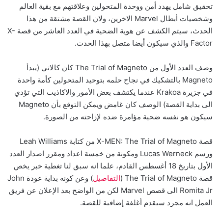
تحقيق شامل يهدد أمن ووحدة المتحولين وعلاقتهم مع بقية العالم
وشخصيات أبطال Marvel الاخرين، ولان القصة مشتقة من هذا
الحدث، سيتم الكشف عن هوية الضحية في العدد العاشر من قصة X-
Factor والذي سيكون أيضا متصل بهذا الحدث.
وصف العدد الأول من The Trial of Magneto كان كالاتي (يبدأ
Magneto بالتشكيك في نجاح حلمه بتوحيد المتحولين كأمة واحدة
في جزيرة Krakoa عندما يكتشف بعض الأمور والاكاذيب التي تؤدي
الى بداية القصة) الوصف كان غامض ويمكن التوقع بأن Magneto
سيكون هو نفسه ضحية مؤامرة ضده لإزاحته من الصورة.
قصة X-MEN: The Trial of Magneto من كتابة Leah Williams
ورسم Lucas Werneck ومكونة من خمسة اعداد ومقرر اصدار العدد
الأول بتاريخ 18 أغسطس القادم، علما انه سبق لنا تغطية خبر يخص
قصة The Trial of Magneto (
التفاصيل
) وعن كونه بداية عودة John
Romita Jr الى قصص Marvel لكن من الواضح بعد الإعلان عن فريق
العمل انه مجرد سيقدم أغلفة إضافية للقصة.