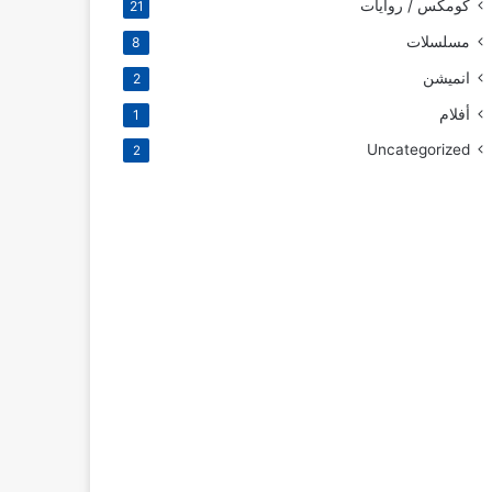
كومكس / روايات
21
مسلسلات
8
انميشن
2
أفلام
1
Uncategorized
2