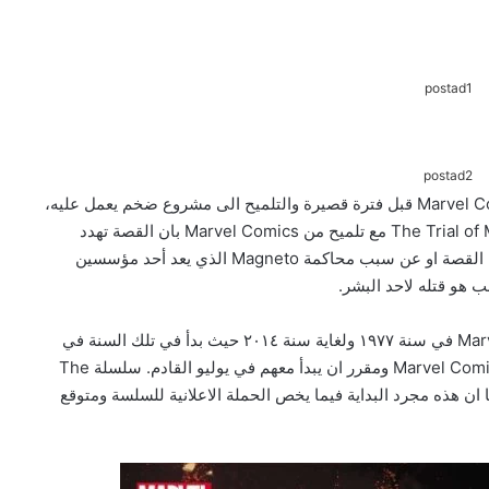
postad1
postad2
بعد الإعلان عن عودة John Romita Jr الى شركة Marvel Comic قبل فترة قصيرة والتلميح الى مشروع ضخم يعمل عليه،
تم الإعلان عن المشروع والذي سيكون بعنوان The Trial of Magneto مع تلميح من Marvel Comics بان القصة تهدد
وحدة جميع المتحولين، حاليا لا توجد تفاصيل إضافية عن القصة او عن سبب محاكمة Magneto الذي يعد أحد مؤسسين
يذكر ان الرسام John Romita Jr قد بدأ مسيرته مع Marvel في سنة ١٩٧٧ ولغاية سنة ٢٠١٤ حيث بدأ في تلك السنة في
العمل لدى DC Comics قبل ان يعود مرة أخرى الى Marvel Comics ومقرر ان يبدأ معهم في يوليو القادم. سلسلة The
م، علما ان هذه مجرد البداية فيما يخص الحملة الاعلانية للسلسة ومتوقع