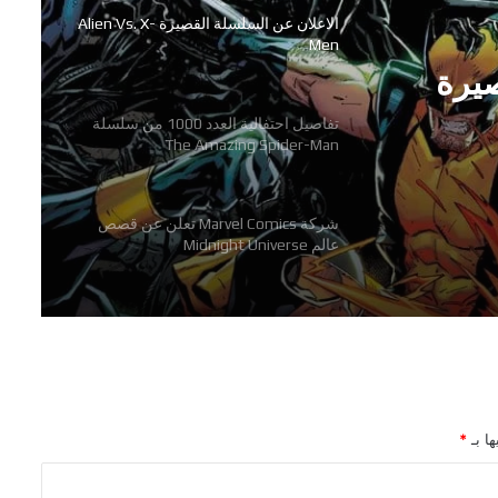
تفاصيل احتفالية العدد 1000 من سلسلة
The Amazing Spider-Man
شركة Marvel Comics تعلن عن قصص
تفاصيل احتفالية العدد 1000 من
عالم Midnight Universe
صيرة
The A-
رعب وجريمة وفوضى في سلسلة
Hammerfist الجديدة من Rick
Remender و Steve Epting
اللائحة الكاملة للفائزين بجوائز The
Eisner Awards 2026
الاعلان عن السلسلة القصيرة Alien Vs. X-
ها بـ
*
Men