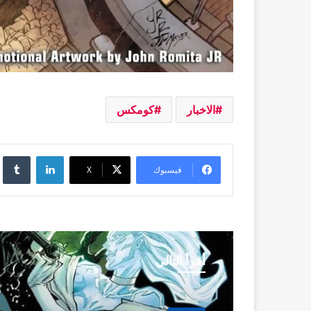
الاخبار
كومكس
لينكدإن
فيسبوك
‫X
أقرأ التالي