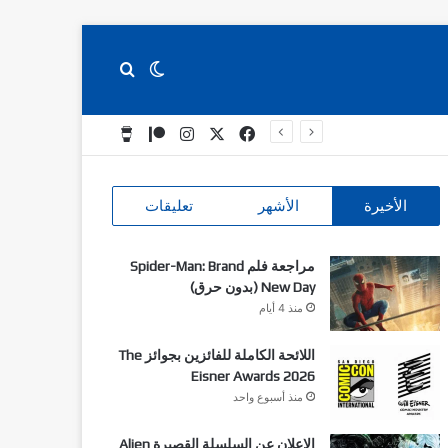
بحث عن
الوضع المظلم
‫X
فيسبوك
انستقرام
‫Patreon
‫Buy Me a Coffee
الأخيرة
الأشهر
تعليقات
مراجعة فلم Spider-Man: Brand
New Day (بدون حرق)
منذ 4 أيام
اللائحة الكاملة للفائزين بجوائز The
Eisner Awards 2026
منذ أسبوع واحد
الاعلان عن السلسلة القصيرة Alien