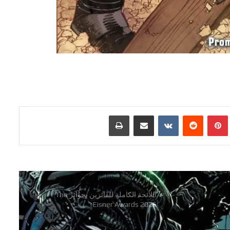
تفاصيل احتفالية العدد 1000 من سلسلة
The Amazing Spider-Man
شركة Marvel Comics تعلن عن قصص
عالم Midnight Universe
رعب وجريمة وفوضى في سلسلة
Hammerfist الجديدة من Rick
بينتيريست
مشاركة عبر البريد
طباعة
Remender و Steve Epting
اللائحة الكاملة للفائزين بجوائز The
Eisner Awards 2026
الاعلان عن السلسلة القصيرة Alien Vs. X-
Men