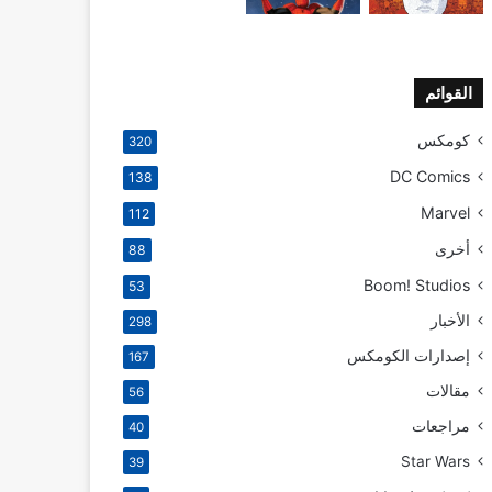
القوائم
كومكس
320
DC Comics
138
Marvel
112
أخرى
88
Boom! Studios
53
الأخبار
298
إصدارات الكومكس
167
مقالات
56
مراجعات
40
Star Wars
39