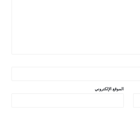
تفاصيل احتفالية العدد 1000 من سلسلة
The Amazing Spider-Man
شركة Marvel Comics تعلن عن قصص
عالم Midnight Universe
رعب وجريمة وفوضى في سلسلة
Hammerfist الجديدة من Rick
Remender و Steve Epting
الموقع الإلكتروني