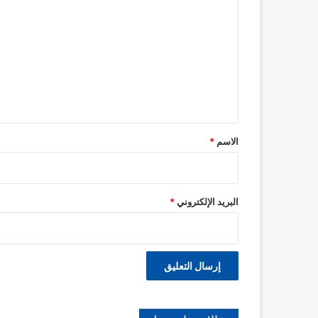
ل
ت
ع
ل
ي
ق
*
الاسم
*
البريد الإلكتروني
*