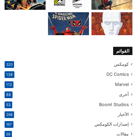
القوائم
كومكس
320
DC Comics
138
Marvel
112
أخرى
88
Boom! Studios
53
الأخبار
298
إصدارات الكومكس
167
مقالات
56