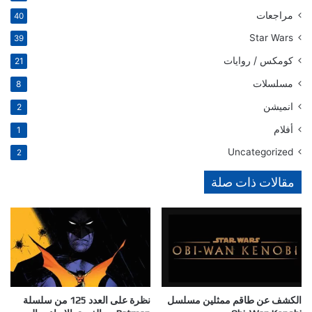
مراجعات
40
Star Wars
39
كومكس / روايات
21
مسلسلات
8
انميشن
2
أفلام
1
Uncategorized
2
مقالات ذات صلة
الكشف عن طاقم ممثلين مسلسل
نظرة على العدد 125 من سلسلة