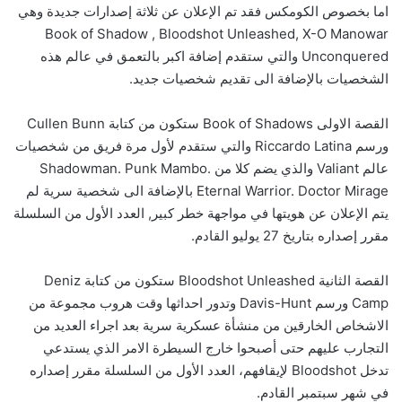
اما بخصوص الكومكس فقد تم الإعلان عن ثلاثة إصدارات جديدة وهي
Book of Shadow , Bloodshot Unleashed, X-O Manowar
Unconquered والتي ستقدم إضافة اكبر بالتعمق في عالم هذه
الشخصيات بالإضافة الى تقديم شخصيات جديد.
القصة الاولى Book of Shadows ستكون من كتابة Cullen Bunn
ورسم Riccardo Latina والتي ستقدم لأول مرة فريق من شخصيات
عالم Valiant والذي يضم كلا من Shadowman. Punk Mambo.
Eternal Warrior. Doctor Mirage بالإضافة الى شخصية سرية لم
يتم الإعلان عن هويتها في مواجهة خطر كبير, العدد الأول من السلسلة
مقرر إصداره بتاريخ 27 يوليو القادم.
القصة الثانية Bloodshot Unleashed ستكون من كتابة Deniz
Camp ورسم Davis-Hunt وتدور احداثها وقت هروب مجموعة من
الاشخاص الخارقين من منشأة عسكرية سرية بعد اجراء العديد من
التجارب عليهم حتى أصبحوا خارج السيطرة الامر الذي يستدعي
تدخل Bloodshot لإيقافهم، العدد الأول من السلسلة مقرر إصداره
في شهر سبتمبر القادم.