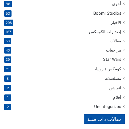
أخرى
88
Boom! Studios
53
الأخبار
298
إصدارات الكومكس
167
مقالات
56
مراجعات
40
Star Wars
39
كومكس / روايات
21
مسلسلات
8
انميشن
2
أفلام
1
Uncategorized
2
مقالات ذات صلة