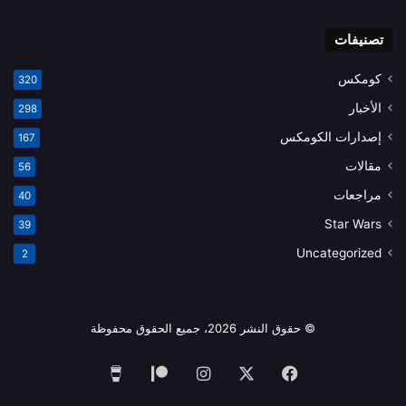
تصنيفات
كومكس
320
الأخبار
298
إصدارات الكومكس
167
مقالات
56
مراجعات
40
Star Wars
39
Uncategorized
2
© حقوق النشر 2026، جميع الحقوق محفوظة
فيسبوك
‫X
انستقرام
‫Patreon
‫Buy