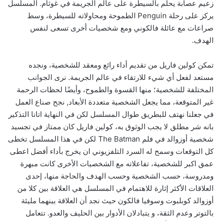
زعيم عصابة يحلم بالسيطرة على عالم الجريمة في غوثام. المسلسل
يركز على رحلة Penguin الطموحة ومحاولاته للسيطرة، وسط
صراعات مع عائلة فالكوني ومع شخصيات أخرى تسعى لنفس
الهدف.
تمكن كولين فاريل من تقديم أداء رائع ومعقد للشخصية، ونجده
مستعد لفعل أي شيء للارتقاء في عالم الجريمة. نرى الجوانب
المختلفة للشخصية؛ منها القسوة والطموح، وأيضًا لحظات الرحمة
غير المتوقعة، مما يجعل الشخصية متعددة الأبعاد, نجح صناع العمل
في جعلنا نهتف للبطريق طوال المسلسل لكن في النهاية اتانا التذكير
بانه شر مطلق لا يجب الوثوق به، كولين فاريل كان ممتاز في تجسيد
شخصية أوزوالد في فلم The Batman لكن في هذا المسلسل تخطى
كل التوقعات وسمح له السرد التلفزيوني ان يخرج بأداء أفضل اعطى
عمق اكبر للشخصية، تفاعلاته مع الشخصيات الأخرى كانت مبهرة
ومدروسة، حسب الشخصية وحسب الهدف والحاجة منها، إحدى
العلاقات الأكثر إثارة للاهتمام في المسلسل هي العلاقة بين كلا من
أوزوالد كوبلبوت وسوفيا فالكون حيث نجد أن العلاقة بينهما مليئة
بالتوتر وعدم الثقة، و يتبادلان الأدوار بين الحليف والعدو. تتعامل