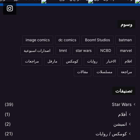
وسوم
image comics
dc comics
Boom! Studios
batman
marvel
NCBD
star wars
tmnt
اصدارات اسبوعية
افلام
الاخبار
روايات
كومكس
مارفل
مراجعات
مراجعة
مسلسلات
مقالات
تصنيفات
(39)
Star Wars
أفلام
(1)
انميشن
(2)
كومكس / روايات
(21)