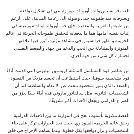
تلعب فرانسيس والدة أوزوالد، دور رئيسي في تشكيل دوافعه
وتصرفاته منذ طفولته حتى وصوله الى زعامة المدينة، على الرغم
من طبيعتها الغريبة والمعقدة، فإن حب أوزوالد لوالدته ورغبته في
إثبات نفسه أمامها هما ما يدفعانه لتحقيق طموحاته الجريئة في عالم
الجريمة و تظهر فرانسيس في مشاهد مؤثرة، تُبرز فيها علاقتها
المتوترة والمتبادلة بين الحب والدعم من جهة، والضغط النفسي
لخسارة كل شيء من جهة أخرى.
من عناصر قوة المسلسل الممثلة كريستين ميليوتي التي قدمت أداءً
قوياً بشخصية سوفيا، حيث استطاعت أن تجسد مزيجًا من القسوة
والضعف الذي يميز شخصية تبحث عن الانتقام والسلطة. كما أن
الشخصيات الثانوية، مثل سالفاتور ماروني قدم أداءً جيدًا يعزز من
الصراع الدرامي ويجعل الأحداث أكثر تشويقًا.
القصة مكتوبة بأسلوب نجح في الموازنة ما بين الاحداث الدرامية
وخلق عالم الجريمة السوداوي، حيث نجد الحوارات تركز على بناء
الشخصيات وابراز دوافعها بكل خطوة، بينما يساهم الإخراج في خلق