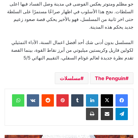
جو مظلم ومتوتر يعكس الفوضى في مدينة وصل الفساد فيها اعلى
السلطات. نجح هذا الأسلوب في اظهار صراعًا مستمرًا على السلطة
حتى اخر ثانية من المسلسل، فهو بالأخير يحكي قصة صعود زعيم
جديد يحكم هذه المدينة.
المسلسل بدون أدنى شك أحد أفضل اعمال السنة، الأداء التمثيلي
لكولين فاريل وكريستين ميليوتي من أبرز نقاط القوة، بينما القصة
تقدم نظرة جديدة لعالم غوثام السفلي، التقييم النهائي 5/5
The Penguin
مسلسلات
لينكدإن
بينتيريست
واتساب
تيلقرام
مشاركة عبر البريد
طباعة