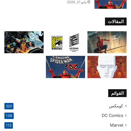
مايو 21, 2026
المقالات
القوائم
كومكس
320
DC Comics
138
Marvel
112