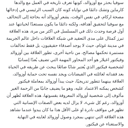
سوفيا بحذر مع أوزوالد، كونها تعرف تاريخه في العمل مع والدها
كارماين وتشك دائمًا في نواياه كونه كان السبب الرئيسي في إدخالها
مصحة اركام، في نفس الوقت، يشعر أوزوالد أنه بحاجة إلى التحالف
مع سوفيا لتحقيق أهدافه، ولكنه دائمًا ما يكون مستعدًا لخيانتها عند
أول فرصة وحدث ذلك في المسلسل في اكثر من مرة، هذه العلاقة
تبرز كمثال على مدى التعقيد في شبكة العلاقات داخل عالم الجريمة
في مدينة غوثام، حيث لا يوجد أصدقاء حقيقيون، بل فقط تحالفات
مستمرة تحكمها مصالح، من ناحية أخرى، تطور العلاقة بين أوزوالد
وفيكتور اغيلار هو أحد المحاور المهمة التي تضيف بُعدًا إنسانيًا
لشخصية فيكتور الذي يُعتبر شابًا ضائعًا يبحث عن طريقه في الحياة
بعد فقدانه لعائلته في الفيضانات ويجد نفسه تحت حماية أوزوالد،
العلاقة بينهما تتطور تدريجيًا، حيث يبدأ أوزوالد بمعاملة فيكتور
كشخص يمكنه الاعتماد عليه، وهو ما يضيف جانبًا من الرحمة الغير
مألوف إلى شخصية أوزوالد المعروفة بقسوتها، هذه العلاقة تُظهر أن
أوزوالد، رغم كل شيء، لا يزال لديه بعض الصفات الإنسانية التي
تظهر في مواقف نادرة او على الأقل هذا ما كان يبدوا عندما نشاهد
هذه العلاقة التي تنتهي بمجرد وصول أوزوالد لغايته في النهاية
والاستغناء عن فيكتور.