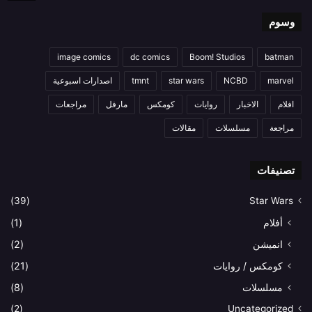
وسوم
image comics
dc comics
Boom! Studios
batman
marvel
NCBD
star wars
tmnt
اصدارات اسبوعية
افلام
الاخبار
روايات
كومكس
مارفل
مراجعات
مراجعة
مسلسلات
مقالات
تصنيفات
(39)
Star Wars
أفلام
(1)
انميشن
(2)
كومكس / روايات
(21)
مسلسلات
(8)
(2)
Uncategorized