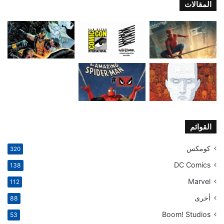
المقالات
القوائم
كومكس
320
DC Comics
138
Marvel
112
أخرى
88
Boom! Studios
53