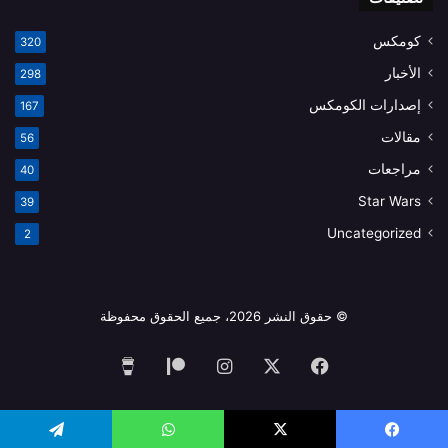
كومكس
320
الأخبار
298
إصدارات الكومكس
167
مقالات
56
مراجعات
40
Star Wars
39
Uncategorized
2
© حقوق النشر 2026، جميع الحقوق محفوظة
فيسبوك
‫X
انستقرام
‫Patreon
‫Buy
Me