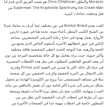
Morazzo والملوّن Chris O’Halloran هو نفسه الفريق الذي قدم لنا
Ice Cream Man وSuperman: The Kryptonite Spectrum من
قبل وحققت نجاحات كبيرة.
العدد يقدم Boston Brand في دور مختلف عما عُرف به سابقا، فبدلا
من الشبح الكئيب المثقل بأعباء موته، نجده هنا في صورة حارس
الأرواح، يعمل بهدوء في جناح رعاية المرضى المحتضرين، يساعد
الناس في عبور لحظاتهم الأخيرة بأسلوبه الخاص الذي يجمع بين
الخفة والرهبة، هذا التوجه الجديد اعطى الشخصية طاقة مختلفة
وأكثر حيوية، حيث نراه يتعامل مع كل حالة بشخصيته المرحة من دون
أن يفقد العمق العاطفي المطلوب في مثل هذه اللحظات المصيرية
في حياة كل حالة، اكثر ما شدني في القصة كتابة Prince وقدرته
على الانتقال بين النبرة الخفيفة والرعب الحقيقي بين كل صفحة،
مثلا في مشاهد المستشفى تبدأ بروح من الكوميديا الهادئة ثم تتحول
بشكل تدريجي إلى شيء أكثر قتامة دون أن تشعر بالتناقض بين بداية
الحدث ونهايته، الكاتب نجح بان يجعل نبرة الاحداث خفيفة وممتعة
دون أن يفرّط في لحظات الرعب الحقيقية التي تطل من بين
السطور, خاصة في لحظات مهمة جدا في الصفحات الأخيرة من