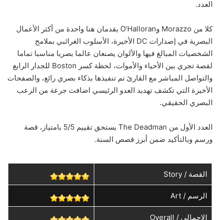
العدد.
كلا من Morazzo وO’Halloran يقدمان هنا واحدة من أكثر الأعمال
البصرية في إصدارات DC الأخيرة، الأسلوب الغرائبي بملامح
الشخصيات المبالغ فيها والألوان يصنعان عالما بصريا مناسبا تماما
لقصة تجري بين الأحياء والأموات، لحظة كسر Boston للجدار الرابع
والتواصل المباشر مع القارئ تم تنفيذها بذكاء بصري رائع، والصفحات
الأخيرة التي تكشف تهديد العدو الرئيسي اضافت جرعة من الرعب
البصري الحقيقي.
العدد الأول من The Deadman يستحق تقييم 5/5 بامتياز، قصة
ورسم وبالتأكيد ضمن أبرز قصص السنة.
القصة / Story
الرسم / Art
الاجمالي / Overall