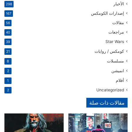
الأخبار
298
إصدارات الكومكس
167
مقالات
56
مراجعات
40
Star Wars
39
كومكس / روايات
21
مسلسلات
8
انميشن
2
أفلام
1
Uncategorized
2
مقالات ذات صلة