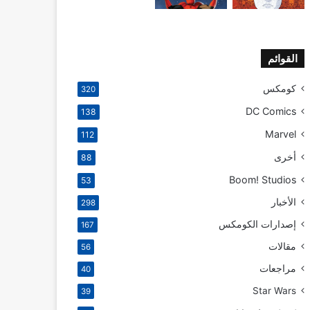
القوائم
كومكس
320
DC Comics
138
Marvel
112
أخرى
88
Boom! Studios
53
الأخبار
298
إصدارات الكومكس
167
مقالات
56
مراجعات
40
Star Wars
39