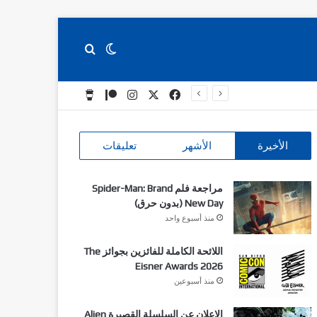
بحث عن
الوضع المظلم
‫X
فيسبوك
انستقرام
‫Patreon
‫Buy Me a Coffee
الأخيرة
الأشهر
تعليقات
مراجعة فلم Spider-Man: Brand
New Day (بدون حرق)
منذ أسبوع واحد
اللائحة الكاملة للفائزين بجوائز The
Eisner Awards 2026
منذ أسبوعين
الاعلان عن السلسلة القصيرة Alien