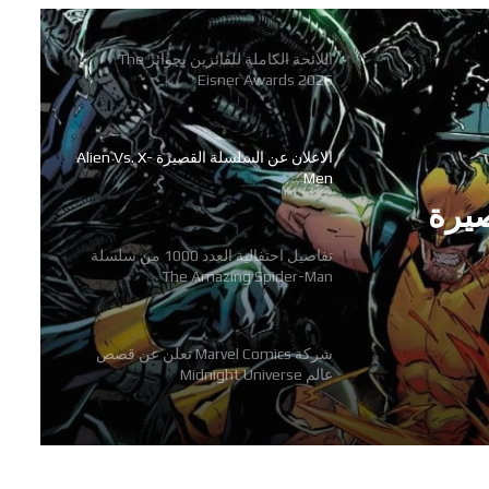
Eisner Awards 2026
الاعلان عن السلسلة القصيرة Alien Vs. X-
Men
تفاصيل احتفالية العدد 1000 من سلسلة
The Amazing Spider-Man
صيرة
شركة Marvel Comics تعلن عن قصص
تفاصيل احتفالية العدد 1000 من
عالم Midnight Universe
The A-
رعب وجريمة وفوضى في سلسلة
Hammerfist الجديدة من Rick
Remender و Steve Epting
اللائحة الكاملة للفائزين بجوائز The