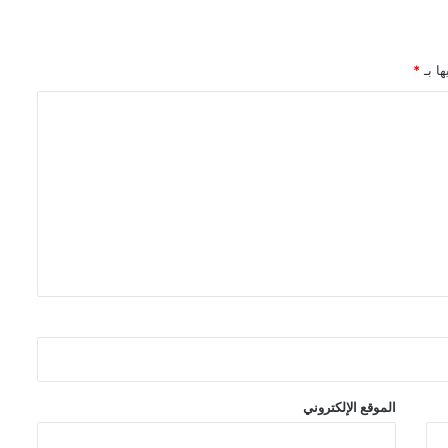
Eisner Awards 2026
ها بـ
*
الاعلان عن السلسلة القصيرة Alien Vs. X-
Men
تفاصيل احتفالية العدد 1000 من سلسلة
The Amazing Spider-Man
شركة Marvel Comics تعلن عن قصص
عالم Midnight Universe
رعب وجريمة وفوضى في سلسلة
Hammerfist الجديدة من Rick
Remender و Steve Epting
الموقع الإلكتروني