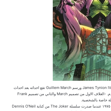
الإعلان عن كومك خاص بشخصية The Joker من كتابة James Tynion IV ورسم Guillem March تقع احداثه بعد احداث
The Joker War ومقرر إصداره بتاريخ شهر مارس القادم. -الغلاف الاول من تصميم March والثاني من تصميم Frank
اللائحة الكاملة للفائزين بجوائز The
أخر مرة كانت للشخصية سلسلة مستقلة كانت في سنة ١٩٧٥ عندما صدرت سلسلة The Joker من كتابة Dennis O’Neil
Eisner Awards 2026