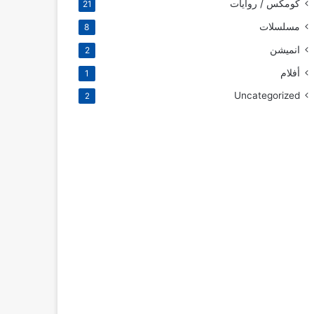
كومكس / روايات
21
مسلسلات
8
انميشن
2
أفلام
1
Uncategorized
2