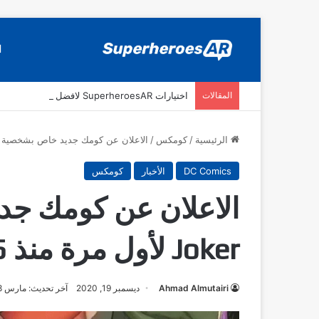
ا
المقالات
اختيارات SuperheroesAR لافضل اصدارات كومكس جديدة في سنة 2025
الرئيسية
/
كومكس
/
الاعلان عن كومك جديد خاص بشخصية The Joker لأول مرة منذ 45 سنة!
DC Comics
الأخبار
كومكس
Joker لأول مرة منذ 45 سنة!
Ahmad Almutairi
ديسمبر 19, 2020
آخر تحديث: مارس 8, 2021