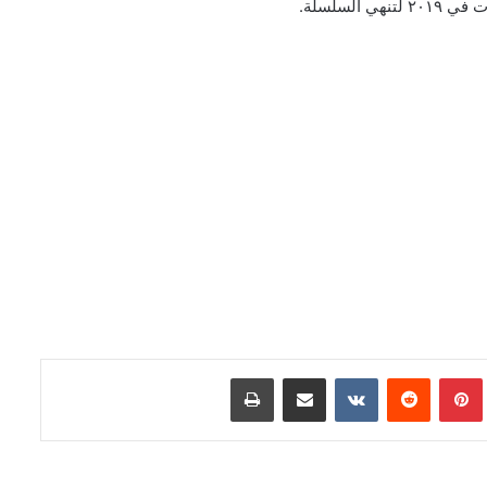
السلسلة.
الاعلان عن السلسلة القصيرة Alien Vs. X-
Men
تفاصيل احتفالية العدد 1000 من سلسلة
The Amazing Spider-Man
شركة Marvel Comics تعلن عن قصص
عالم Midnight Universe
رعب وجريمة وفوضى في سلسلة
بينتيريست
مشاركة عبر البريد
طباعة
Hammerfist الجديدة من Rick
Remender و Steve Epting
اللائحة الكاملة للفائزين بجوائز The