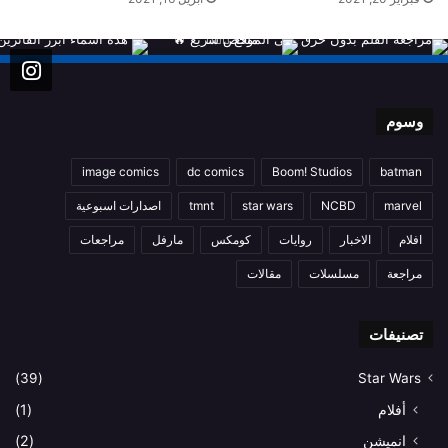
وسوم
image comics
dc comics
Boom! Studios
batman
marvel
NCBD
star wars
tmnt
اصدارات اسبوعية
افلام
الاخبار
روايات
كومكس
مارفل
مراجعات
مراجعة
مسلسلات
مقالات
تصنيفات
(39)
Star Wars
أفلام
(1)
انميشن
(2)