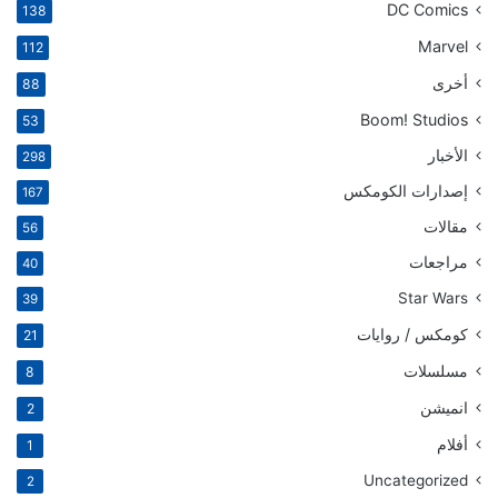
DC Comics
138
Marvel
112
أخرى
88
Boom! Studios
53
الأخبار
298
إصدارات الكومكس
167
مقالات
56
مراجعات
40
Star Wars
39
كومكس / روايات
21
مسلسلات
8
انميشن
2
أفلام
1
Uncategorized
2