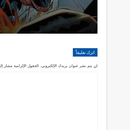
Alien Vs. X-Men
سلسلة mazing Spider
Man
اترك تعليقاً
لن يتم نشر عنوان بريدك الإلكتروني.
الحقول الإلزامية مشار إلي
ا
ل
ت
ع
ل
ي
ق