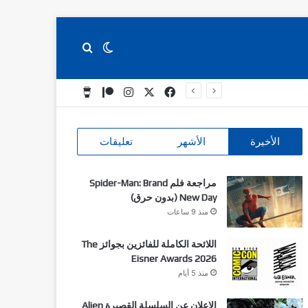
بحث عن
الوضع المظلم
‫X
فيسبوك
انستقرام
‫Patreon
‫Buy Me a Coffee
الأخيرة
الأشهر
تعليقات
مراجعة فلم Spider-Man: Brand
New Day (بدون حرق)
منذ 9 ساعات
اللائحة الكاملة للفائزين بجوائز The
Eisner Awards 2026
منذ 5 أيام
الاعلان عن السلسلة القصيرة Alien