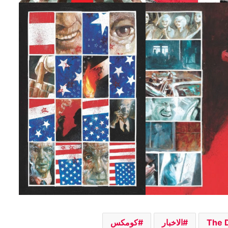
اللائحة الكاملة للفائزين بجوائز The
Eisner Awards 2026
الاعلان عن السلسلة القصيرة Alien Vs. X-
Men
تفاصيل احتفالية العدد 1000 من سلسلة
The Amazing Spider-Man
شركة Marvel Comics تعلن عن قصص
عالم Midnight Universe
The 
الاخبار
كومكس