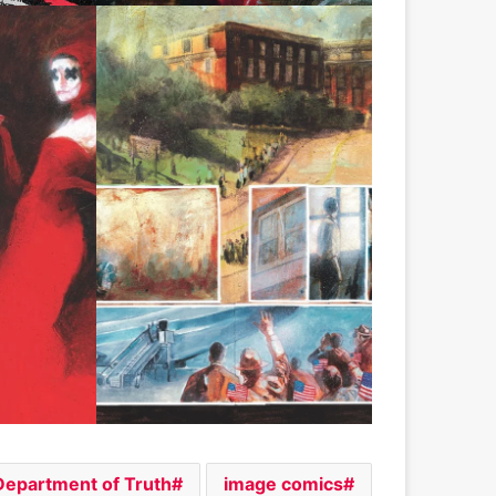
Department of Truth
image comics