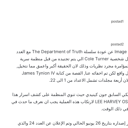
postad1
postad2
بعد انقطاع دام سنتين و 7 أشهر، أعلنت شركة Image Comics عن عودة سلسلة The Department of Truth مع العدد
23 ومرحلة جديدة من قصص هذا العالم, القصة تدور حول شخصية Cole Turner الي يتم تجنيده من قبل منظمة سرية
لمؤامرة مجرد نظريات وذلك لان الحقيقة أكبر واعمق مما نتخيل,
وجميع ما كنا نفكر به بانه مجرد نظريات واوهام هو بالفعل واقع لكن تم اخفائه عنا, القصة من كتابة James Tynion IV
 الأمريكي السابق جون كينيدي حيث تنوي المنظمة على كشف اسرار هذا
الاغتيال للعامة ولكي نعرف الأسباب التي دفعت LEE HARVEY OSWALD لارتكاب هذه العملية يجب ان نعرف ما حدث في
العدد 23 من سلسلة The Department of Truth مقرر إصداره بتاريخ 26 يونيو الحالي وتم الإعلان عن العدد 24 والذي