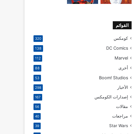
القوائم
كومكس
320
DC Comics
138
Marvel
112
أخرى
88
Boom! Studios
53
الأخبار
298
إصدارات الكومكس
167
مقالات
56
مراجعات
40
Star Wars
39