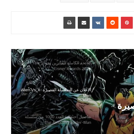
رعب وجريمة وفوضى في سلسلة
بينتيريست
مشاركة عبر البريد
طباعة
Hammerfist الجديدة من Rick
Remender و Steve Epting
اللائحة الكاملة للفائزين بجوائز The
Eisner Awards 2026
الاعلان عن السلسلة القصيرة Alien Vs. X-
Men
تفاصيل احتفالية العدد 1000 من سلسلة
The Amazing Spider-Man
شركة Marvel Comics تعلن عن قصص
صيرة
تفاصيل احتفالية العدد 1000 من
عالم Midnight Universe