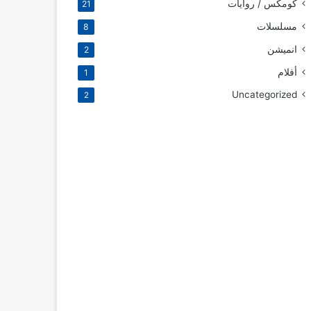
كومكس / روايات
21
مسلسلات
8
انميشن
2
أفلام
1
Uncategorized
2