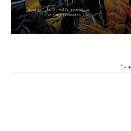
The A-
رعب وجريمة وفوضى في سلسلة
Hammerfist الجديدة من Rick
Remender و Steve Epting
اللائحة الكاملة للفائزين بجوائز The
Eisner Awards 2026
ها بـ
*
الاعلان عن السلسلة القصيرة Alien Vs. X-
Men
تفاصيل احتفالية العدد 1000 من سلسلة
The Amazing Spider-Man
شركة Marvel Comics تعلن عن قصص
عالم Midnight Universe