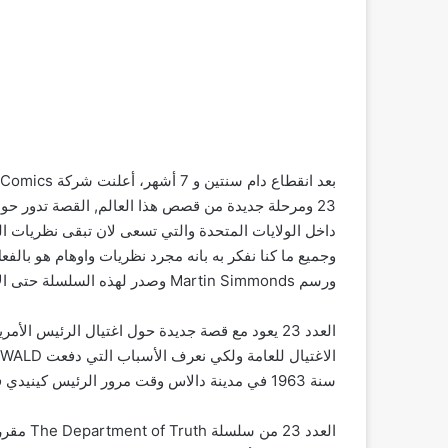
داخل الولايات المتحدة والتي تسعى لان تبقى نظريات ا
ورسم Martin Simmonds وصدر لهذه السلسلة حتى الان أربعة مجلدات تشمل الاعداد من 1 الى 22.
العدد 23 يعود مع قصة جديدة حول اغتيال الرئيس
سنة 1963 في مدينة دالاس وقت مرور الرئيس كينيدي في ذلك الوقت.