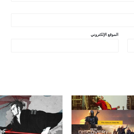
رعب وجريمة وفوضى في سلسلة
Hammerfist الجديدة من Rick
Remender و Steve Epting
الموقع الإلكتروني