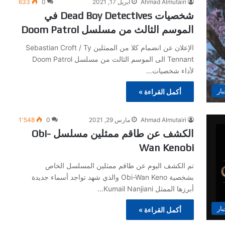
Ahmad Almutairi
أبريل 17, 2021
0
633
شخصيات Dead Boy Detectives في
الموسم الثالث من مسلسل Doom Patrol
الإعلان عن انضمام كلا من الممثلين Sebastian Croft / Ty
Tennant الى الموسم الثالث من مسلسل Doom Patrol
لأداء شخصيات…
بار
أكمل القراءة »
Ahmad Almutairi
مارس 29, 2021
0
1٬548
الكشف عن طاقم ممثلين مسلسل Obi-
Wan Kenobi
تم الكشف اليوم عن طاقم ممثلين المسلسل الخاص
بشخصية Obi-Wan Keno والذي شهد تواجد أسماء جديدة
أبرزها الممثل Kumail Nanjiani…
بار
أكمل القراءة »