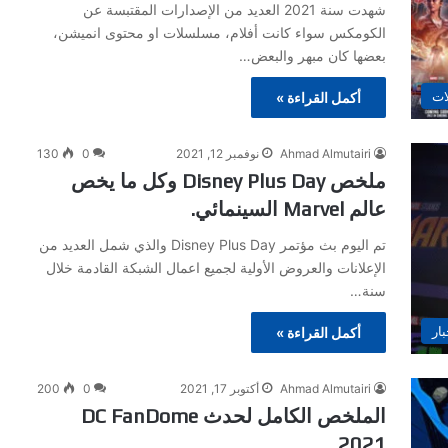
شهدت سنة 2021 العديد من الإصدارات المقتبسة عن
الكومكس سواء كانت أفلام، مسلسلات او محتوى انميشن،
بعضها كان مبهر والبعض…
ات
أكمل القراءة »
Ahmad Almutairi
نوفمبر 12, 2021
0
130
ملخص Disney Plus Day وكل ما يخص
عالم Marvel السينمائي.
تم اليوم بث مؤتمر Disney Plus Day والذي شمل العديد من
الإعلانات والعروض الأولية لجميع اعمال الشبكة القادمة خلال
سنة…
بار
أكمل القراءة »
Ahmad Almutairi
أكتوبر 17, 2021
0
200
الملخص الكامل لحدث DC FanDome
2021