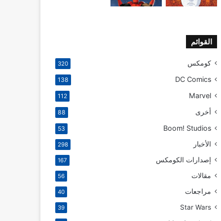
القوائم
كومكس
320
DC Comics
138
Marvel
112
أخرى
88
Boom! Studios
53
الأخبار
298
إصدارات الكومكس
167
مقالات
56
مراجعات
40
Star Wars
39