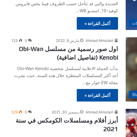
الجديدة والتي قد تتأجل حسب الظروف فيما يخص فايروس
كوفيد-19, استديو WB…
ات
أكمل القراءة »
Ahmad Almutairi
مارس 9, 2022
0
123
اول صور رسمية من مسلسل Obi-Wan
Kenobi (تفاصيل اضافية)
بدأت الحملة الاعلانية لمسلسل شخصية Obi-Wan Kenobi
أحد أكثر المسلسلات المنتظرة خلال هذه السنة، حيث نشرت
مجلة EW حوار مع…
St
أكمل القراءة »
Ahmad Almutairi
ديسمبر 30, 2021
0
529
أبرز أفلام ومسلسلات الكومكس في سنة
2021