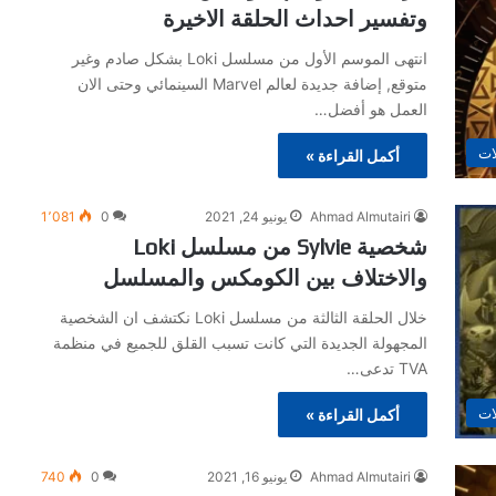
وتفسير احداث الحلقة الاخيرة
انتهى الموسم الأول من مسلسل Loki بشكل صادم وغير
متوقع, إضافة جديدة لعالم Marvel السينمائي وحتى الان
العمل هو أفضل…
ات
أكمل القراءة »
Ahmad Almutairi
يونيو 24, 2021
0
1٬081
شخصية Sylvie من مسلسل Loki
والاختلاف بين الكومكس والمسلسل
خلال الحلقة الثالثة من مسلسل Loki نكتشف ان الشخصية
المجهولة الجديدة التي كانت تسبب القلق للجميع في منظمة
TVA تدعى…
ات
أكمل القراءة »
Ahmad Almutairi
يونيو 16, 2021
0
740