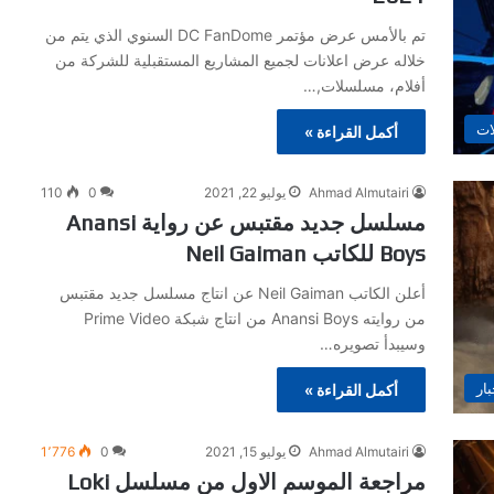
تم بالأمس عرض مؤتمر DC FanDome السنوي الذي يتم من
خلاله عرض اعلانات لجميع المشاريع المستقبلية للشركة من
أفلام، مسلسلات,…
ات
أكمل القراءة »
Ahmad Almutairi
يوليو 22, 2021
0
110
مسلسل جديد مقتبس عن رواية Anansi
Boys للكاتب Neil Gaiman
أعلن الكاتب Neil Gaiman عن انتاج مسلسل جديد مقتبس
من روايته Anansi Boys من انتاج شبكة Prime Video
وسيبدأ تصويره…
بار
أكمل القراءة »
Ahmad Almutairi
يوليو 15, 2021
0
1٬776
مراجعة الموسم الاول من مسلسل Loki