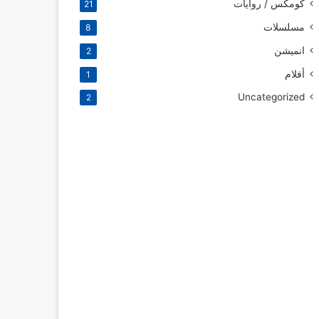
كومكس / روايات
21
مسلسلات
8
انميشن
2
أفلام
1
Uncategorized
2