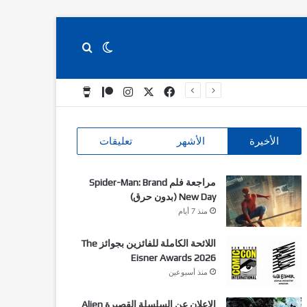
بحث عن
الوضع المظلم
‫X
فيسبوك
انستقرام
‫Patreon
Buy Me a Coffee
الأخيرة
الأشهر
تعليقات
مراجعة فلم Spider-Man: Brand
New Day (بدون حرق)
منذ 7 أيام
اللائحة الكاملة للفائزين بجوائز The
Eisner Awards 2026
منذ أسبوعين
الاعلان عن السلسلة القصيرة Alien