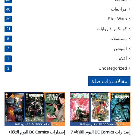
مراجعات
40
Star Wars
39
كومكس / روايات
21
مسلسلات
8
انميشن
2
أفلام
1
Uncategorized
2
مقالات ذات صلة
إصدارات DC Comics اليوم الثلاثاء 7
إصدارات DC Comics اليوم الثلاثاء