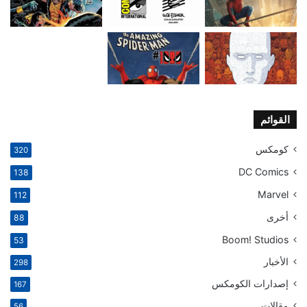
القوائم
كومكس
320
DC Comics
138
Marvel
112
أخرى
88
Boom! Studios
53
الأخبار
298
إصدارات الكومكس
167
مقالات
56