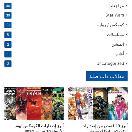
مراجعات
40
Star Wars
39
كومكس / روايات
21
مسلسلات
8
انميشن
2
أفلام
1
Uncategorized
2
مقالات ذات صلة
أبرز 10 قصص من إصدارات
أبرز إصدارات الكومكس ليوم
الكومكس لهذا الاسبوع
الأربعاء 10 فبراير 2021