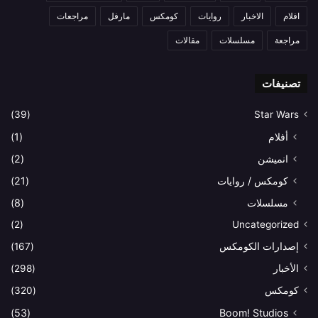
افلام
الاخبار
روايات
كومكس
مارفل
مراجعات
مراجعة
مسلسلات
مقالات
تصنيفات
(39)
Star Wars
أفلام
(1)
انميشن
(2)
كومكس / روايات
(21)
مسلسلات
(8)
(2)
Uncategorized
إصدارات الكومكس
(167)
الأخبار
(298)
كومكس
(320)
(53)
Boom! Studios