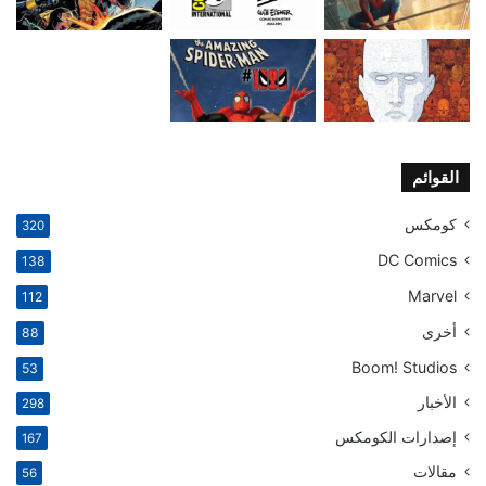
القوائم
كومكس
320
DC Comics
138
Marvel
112
أخرى
88
Boom! Studios
53
الأخبار
298
إصدارات الكومكس
167
مقالات
56