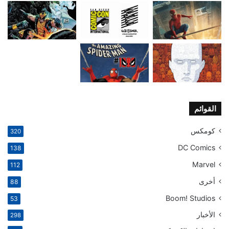
القوائم
كومكس
320
DC Comics
138
Marvel
112
أخرى
88
Boom! Studios
53
الأخبار
298