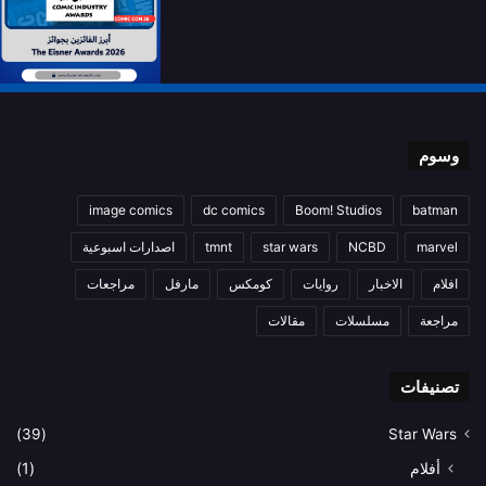
وسوم
image comics
dc comics
Boom! Studios
batman
marvel
NCBD
star wars
tmnt
اصدارات اسبوعية
افلام
الاخبار
روايات
كومكس
مارفل
مراجعات
مراجعة
مسلسلات
مقالات
تصنيفات
(39)
Star Wars
أفلام
(1)