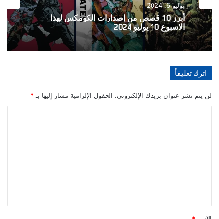
يوليو 6, 2024
أبرز 10 قصص من إصدارات الكومكس لهذا
الاسبوع 10 يوليو 2024
اترك تعليقاً
لن يتم نشر عنوان بريدك الإلكتروني.
الحقول الإلزامية مشار إليها بـ
*
ا
ل
ت
ع
ل
ي
ق
*
الاسم
*