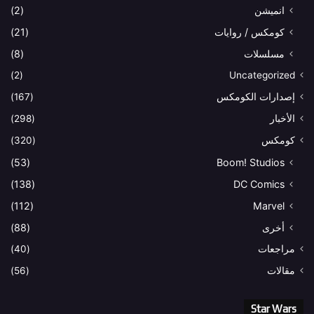
انميشن
(2)
كومكس / روايات
(21)
مسلسلات
(8)
(2)
Uncategorized
إصدارات الكومكس
(167)
الأخبار
(298)
كومكس
(320)
(53)
Boom! Studios
(138)
DC Comics
(112)
Marvel
أخرى
(88)
مراجعات
(40)
مقالات
(56)
Star Wars