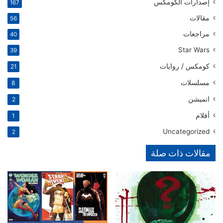
إصدارات الكومكس
167
مقالات
56
مراجعات
40
Star Wars
39
كومكس / روايات
21
مسلسلات
8
انميشن
2
أفلام
1
Uncategorized
2
مقالات ذات صلة