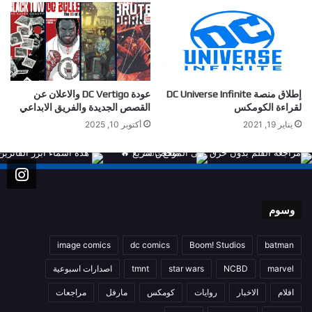
إطلاق منصة DC Universe Infinite
عودة DC Vertigo والاعلان عن
لقراءة الكومكس
القصص الجديدة والفريق الابداعي
يناير 19, 2021
أكتوبر 10, 2025
وسوم
image comics
dc comics
Boom! Studios
batman
marvel
NCBD
star wars
tmnt
اصدارات اسبوعية
افلام
الاخبار
روايات
كومكس
مارفل
مراجعات