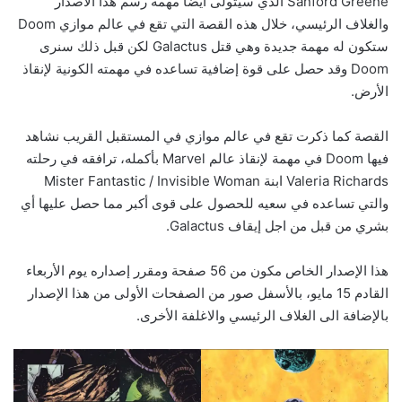
Sanford Greene الذي سيتولى أيضا مهمة رسم هذا الاصدار
والغلاف الرئيسي، خلال هذه القصة التي تقع في عالم موازي Doom
ستكون له مهمة جديدة وهي قتل Galactus لكن قبل ذلك سنرى
Doom وقد حصل على قوة إضافية تساعده في مهمته الكونية لإنقاذ
الأرض.
القصة كما ذكرت تقع في عالم موازي في المستقبل القريب نشاهد
فيها Doom في مهمة لإنقاذ عالم Marvel بأكمله، ترافقه في رحلته
Valeria Richards ابنة Mister Fantastic / Invisible Woman
والتي تساعده في سعيه للحصول على قوى أكبر مما حصل عليها أي
بشري من قبل من اجل إيقاف Galactus.
هذا الإصدار الخاص مكون من 56 صفحة ومقرر إصداره يوم الأربعاء
القادم 15 مايو، بالأسفل صور من الصفحات الأولى من هذا الإصدار
بالإضافة الى الغلاف الرئيسي والاغلفة الأخرى.