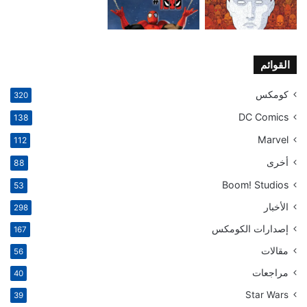
القوائم
كومكس
320
DC Comics
138
Marvel
112
أخرى
88
Boom! Studios
53
الأخبار
298
إصدارات الكومكس
167
مقالات
56
مراجعات
40
Star Wars
39