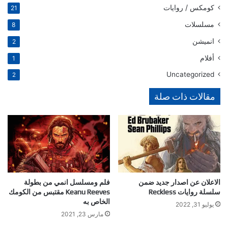
كومكس / روايات
21
مسلسلات
8
انميشن
2
أفلام
1
Uncategorized
2
مقالات ذات صلة
الاعلان عن اصدار جديد ضمن
فلم ومسلسل انمي من بطولة
سلسلة روايات Reckless
Keanu Reeves مقتبس من الكومك
الخاص به
يوليو 31, 2022
مارس 23, 2021