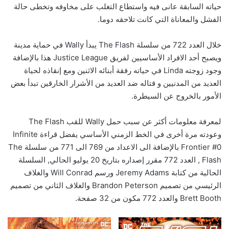
حياته السابقة عانى فيه واستطاع التغلب على مخاوفه وتخطى حالة
الفشل والمعاناة التي كانت تلاحقه دوما.
خلال العدد 722 من سلسلة The Flash يبدأ Wally في حماية مدينة
ويصبح أحد الافراد الأساسيين لفريق Justice League هذا بالإضافة
وجود زوجته Linda في حياته رفقة أبنائه الاثنين ومع إنقاذه لحياة
العديد من المدنيين و قتاله ضد العديد من الأشرار الخارقين تبدأ بعض
الأمور بالخروج عن السيطرة.
لمعرفة معلومات أكثر عن سبب حمل Wally للقب The Flash
وعودته مرة أخرى في الخط الزمني الأساسي يفضل قراءة Infinite
Frontier #0 بالإضافة الى الاعداد من 769 الى 771 من سلسلة The
Flash , العدد 772 مقرر إصداره بتاريخ 20 يوليو الحالي, السلسلة
الحالية من كتابة Jeremy Adams ورسم Will Conrad والغلاف
الرئيسي من تصميم Brandon Peterson والغلاف الثاني من تصميم
Brett Booth والعدد 772 مكون من 32 صفحة.