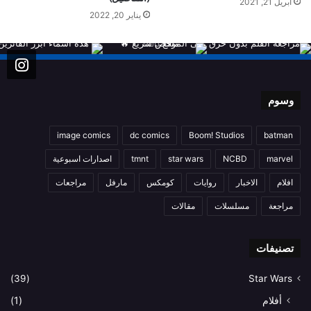
أبريل 21, 2021
يناير 20, 2022
وسوم
image comics
dc comics
Boom! Studios
batman
marvel
NCBD
star wars
tmnt
اصدارات اسبوعية
افلام
الاخبار
روايات
كومكس
مارفل
مراجعات
مراجعة
مسلسلات
مقالات
تصنيفات
(39)
Star Wars
أفلام
(1)