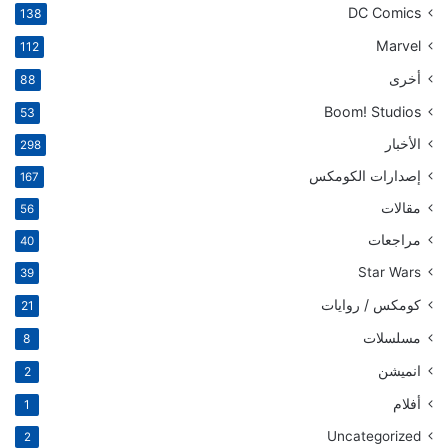
DC Comics
138
Marvel
112
أخرى
88
Boom! Studios
53
الأخبار
298
إصدارات الكومكس
167
مقالات
56
مراجعات
40
Star Wars
39
كومكس / روايات
21
مسلسلات
8
انميشن
2
أفلام
1
Uncategorized
2