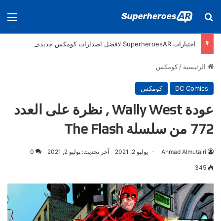
بحث عن
الق
اختيارات SuperheroesAR لافضل اصدارات كومكس جديدة في سنة 2025
الرئيسية
/
كومكس
DC Comics
كومكس
عودة Wally West , نظرة على العدد
772 من سلسلة The Flash
Ahmad Almutairi
يوليو 2, 2021
آخر تحديث: يوليو 2, 2021
0
345