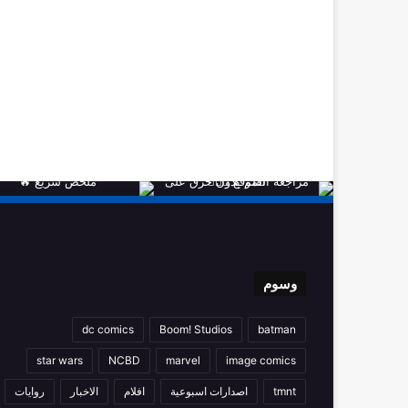
وسوم
dc comics
Boom! Studios
batman
star wars
NCBD
marvel
image comics
tmnt
اصدارات اسبوعية
افلام
الاخبار
روايات