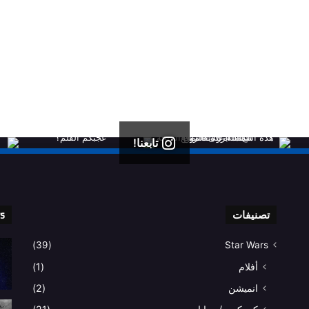
تابعنا!
تصنيفات
rs
(39)
Star Wars
أفلام
(1)
انميشن
(2)