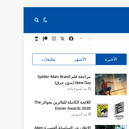
بحث عن
الوضع المظلم
‫X
فيسبوك
انستقرام
‫Patreon
Buy Me a Coffee
الأخيرة
الأشهر
تعليقات
مراجعة فلم Spider-Man: Brand
New Day (بدون حرق)
منذ أسبوع واحد
اللائحة الكاملة للفائزين بجوائز The
Eisner Awards 2026
منذ أسبوعين
الاعلان عن السلسلة القصيرة Alien