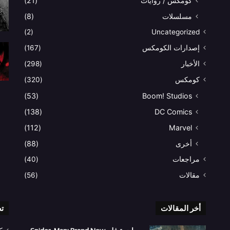
كومكس / روايات
(21)
مسلسلات
(8)
(2)
Uncategorized
إصدارات الكومكس
(167)
الأخبار
(298)
كومكس
(320)
(53)
Boom! Studios
(138)
DC Comics
(112)
Marvel
أخرى
(88)
مراجعات
(40)
مقالات
(56)
أخر المقالات
ت