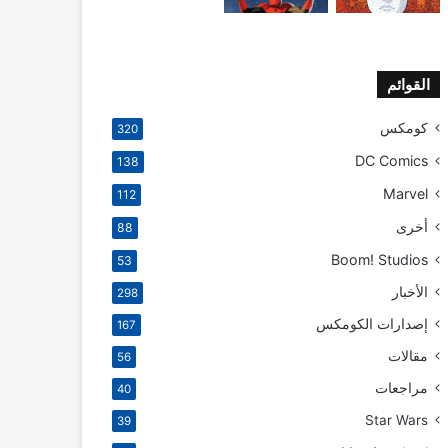
القوائم
كومكس
320
DC Comics
138
Marvel
112
أخرى
88
Boom! Studios
53
الأخبار
298
إصدارات الكومكس
167
مقالات
56
مراجعات
40
Star Wars
39