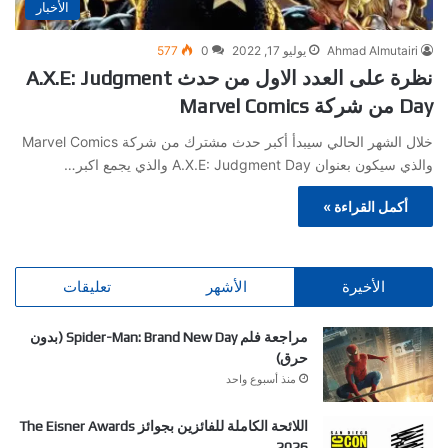
الأخبار
Ahmad Almutairi
يوليو 17, 2022
0
577
نظرة على العدد الاول من حدث A.X.E: Judgment
Day من شركة Marvel Comics
خلال الشهر الحالي سيبدأ أكبر حدث مشترك من شركة Marvel Comics
والذي سيكون بعنوان A.X.E: Judgment Day والذي يجمع اكبر…
أكمل القراءة »
الأخيرة
الأشهر
تعليقات
مراجعة فلم Spider-Man: Brand New Day (بدون
حرق)
منذ أسبوع واحد
اللائحة الكاملة للفائزين بجوائز The Eisner Awards
2026