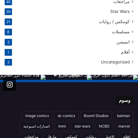
مراجعات
40
Star Wars
39
كومكس / روايات
21
مسلسلات
8
انميشن
2
أفلام
1
Uncategorized
2
وسوم
image comics
dc comics
Boom! Studios
batman
marvel
NCBD
star wars
tmnt
اصدارات اسبوعية
افلام
الاخبار
روايات
كومكس
مارفل
مراجعات