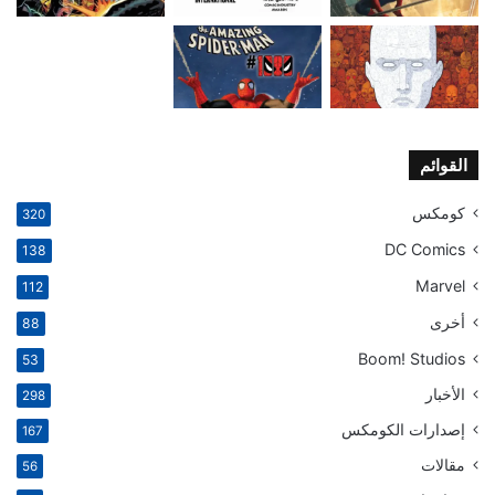
القوائم
كومكس
320
DC Comics
138
Marvel
112
أخرى
88
Boom! Studios
53
الأخبار
298
إصدارات الكومكس
167
مقالات
56