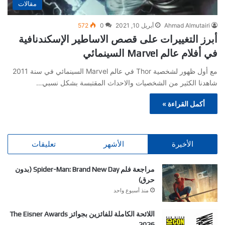
مقالات
Ahmad Almutairi
أبريل 10, 2021
0
572
أبرز التغييرات على قصص الاساطير الإسكندنافية
في أفلام عالم Marvel السينمائي
مع أول ظهور لشخصية Thor في عالم Marvel السينمائي في سنة 2011
شاهدنا الكثير من الشخصيات والاحداث المقتبسة بشكل نسبي…
أكمل القراءة »
الأخيرة
الأشهر
تعليقات
مراجعة فلم Spider-Man: Brand New Day (بدون
حرق)
منذ أسبوع واحد
اللائحة الكاملة للفائزين بجوائز The Eisner Awards
2026