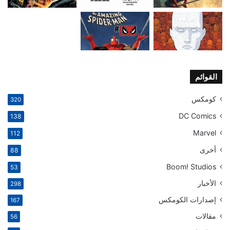
القوائم
كومكس
320
DC Comics
138
Marvel
112
أخرى
88
Boom! Studios
53
الأخبار
298
إصدارات الكومكس
167
مقالات
56