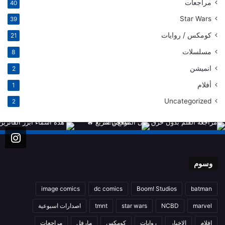
مراجعات
40
Star Wars
39
كومكس / روايات
21
مسلسلات
8
انميشن
2
أفلام
1
Uncategorized
2
وسوم
image comics
dc comics
Boom! Studios
batman
marvel
NCBD
star wars
tmnt
اصدارات اسبوعية
افلام
الاخبار
روايات
كومكس
مارفل
مراجعات