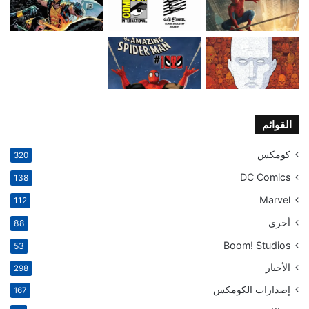
القوائم
كومكس
320
DC Comics
138
Marvel
112
أخرى
88
Boom! Studios
53
الأخبار
298
إصدارات الكومكس
167