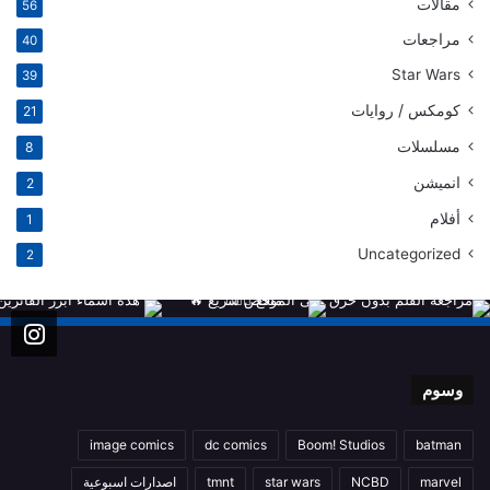
مقالات
56
مراجعات
40
Star Wars
39
كومكس / روايات
21
مسلسلات
8
انميشن
2
أفلام
1
Uncategorized
2
وسوم
image comics
dc comics
Boom! Studios
batman
marvel
NCBD
star wars
tmnt
اصدارات اسبوعية