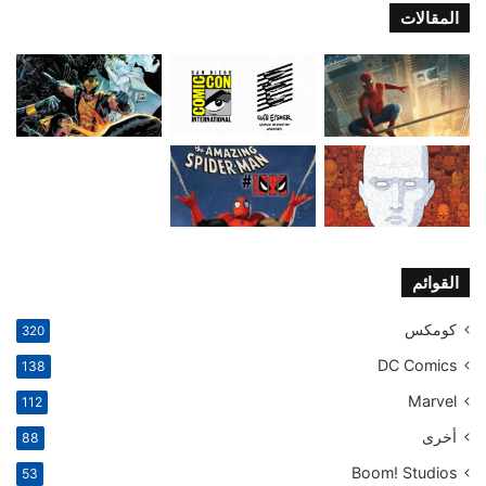
المقالات
القوائم
كومكس
320
DC Comics
138
Marvel
112
أخرى
88
Boom! Studios
53