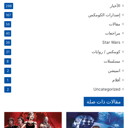
الأخبار
298
إصدارات الكومكس
167
مقالات
56
مراجعات
40
Star Wars
39
كومكس / روايات
21
مسلسلات
8
انميشن
2
أفلام
1
Uncategorized
2
مقالات ذات صلة