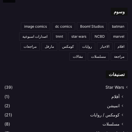
وسوم
image comics
dc comics
Boom! Studios
batman
marvel
NCBD
star wars
tmnt
اصدارات اسبوعية
افلام
الاخبار
روايات
كومكس
مارفل
مراجعات
مراجعة
مسلسلات
مقالات
تصنيفات
(39)
Star Wars
أفلام
(1)
انميشن
(2)
كومكس / روايات
(21)
مسلسلات
(8)