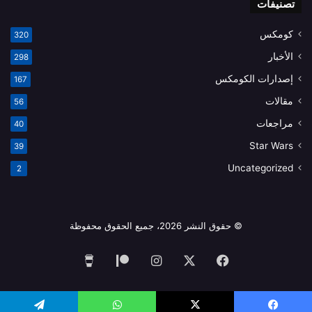
تصنيفات
كومكس
320
الأخبار
298
إصدارات الكومكس
167
مقالات
56
مراجعات
40
Star Wars
39
Uncategorized
2
© حقوق النشر 2026، جميع الحقوق محفوظة
فيسبوك
‫X
انستقرام
‫Patreon
‫Buy
Me