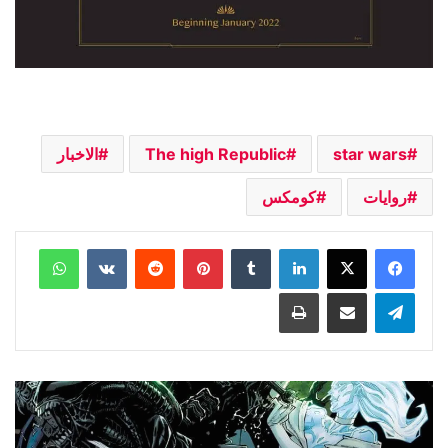
star wars
The high Republic
الاخبار
روايات
كومكس
لينكدإن
بينتيريست
واتساب
تيلقرام
مشاركة عبر البريد
طباعة