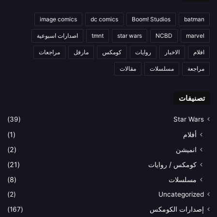
image comics
dc comics
Boom! Studios
batman
marvel
NCBD
star wars
tmnt
اصدارات اسبوعية
افلام
الاخبار
روايات
كومكس
مارفل
مراجعات
مراجعة
مسلسلات
مقالات
تصنيفات
(39)
Star Wars
أفلام
(1)
انميشن
(2)
كومكس / روايات
(21)
مسلسلات
(8)
(2)
Uncategorized
إصدارات الكومكس
(167)