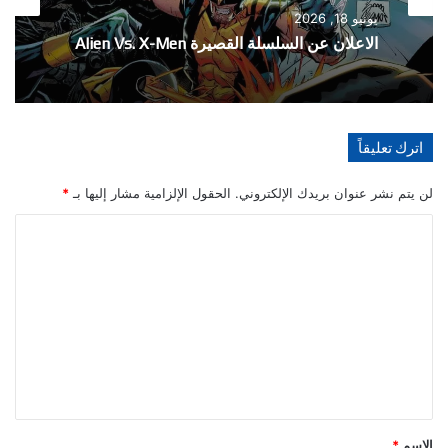
الأخبار
يونيو 18, 2026
مايو 21, 2026
الاعلان عن السلسلة القصيرة Alien Vs. X-Men
اترك تعليقاً
تفاصيل احتفالية العدد 1000 من سلسلة The
Amazing Spider-Man
لن يتم نشر عنوان بريدك الإلكتروني.
الحقول الإلزامية مشار إليها بـ
*
ا
ل
ت
ع
ل
ي
ق
*
الاسم
*