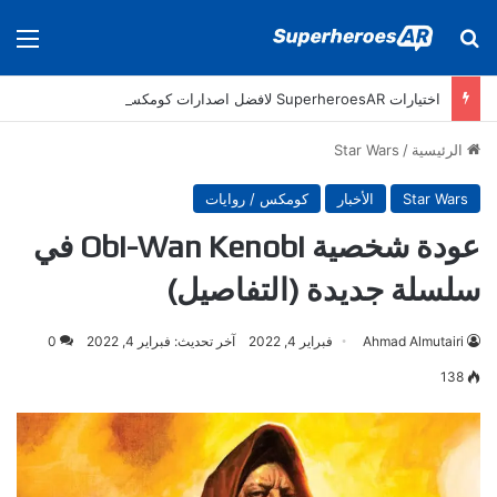
بحث عن
الق
اختيارات SuperheroesAR لافضل اصدارات كومكس جديدة في سنة 2025
الرئيسية
/
Star Wars
Star Wars
الأخبار
كومكس / روايات
عودة شخصية Obi-Wan Kenobi في
سلسلة جديدة (التفاصيل)
Ahmad Almutairi
فبراير 4, 2022
آخر تحديث: فبراير 4, 2022
0
138