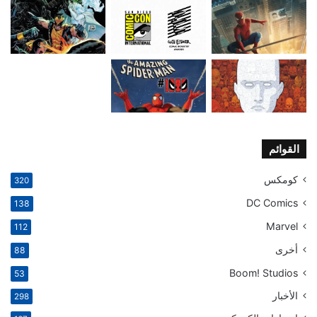
القوائم
كومكس
320
DC Comics
138
Marvel
112
أخرى
88
Boom! Studios
53
الأخبار
298