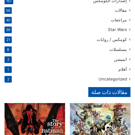
إصدارات الكومكس
167
مقالات
56
مراجعات
40
Star Wars
39
كومكس / روايات
21
مسلسلات
8
انميشن
2
أفلام
1
Uncategorized
2
مقالات ذات صلة