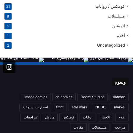
كومكس / روايات
21
مسلسلات
8
انميشن
2
أفلام
1
Uncategorized
2
وسوم
image comics
dc comics
Boom! Studios
batman
marvel
NCBD
star wars
tmnt
اصدارات اسبوعية
افلام
الاخبار
روايات
كومكس
مارفل
مراجعات
مراجعة
مسلسلات
مقالات