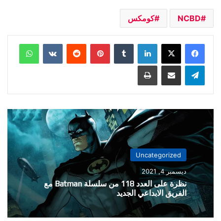
NCBD
كومكس
لينكدإن
بينتيريست
واتساب
تيلقرام
مشاركة عبر البريد
طباعة
Uncategorized
ديسمبر 4, 2021
نظرة على العدد 118 من سلسلة Batman مع
الفريق الابداعي الجديد