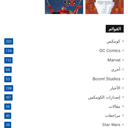
القوائم
كومكس
320
DC Comics
138
Marvel
112
أخرى
88
Boom! Studios
53
الأخبار
298
إصدارات الكومكس
167
مقالات
56
مراجعات
40
Star Wars
39