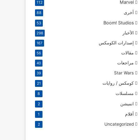
Marvel
112
أخرى
88
Boom! Studios
53
الأخبار
298
إصدارات الكومكس
167
مقالات
56
مراجعات
40
Star Wars
39
كومكس / روايات
21
مسلسلات
8
انميشن
2
أفلام
1
Uncategorized
2