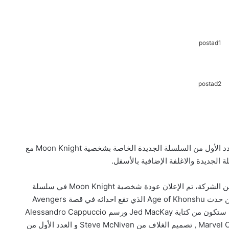
postad1
postad2
نشرت Marvel Comics العديد من الاغلفة الإضافية للعدد الأول من السلسلة الجديدة الخاصة بشخصية Moon Knight مع
 الجديدة والاغلفة الإضافية بالأسفل.
بشكل رسمي وبعد عدة تلميحات خلال الفترة الماضية من الشركة، تم الإعلان عودة شخصية Moon Knight في سلسلة
كومك جديدة, بداية أحداث هذه القصة ستكون مشتقة من حدث Age of Khonshu الذي تقع احداثه في قصة Avengers
(2018) من العدد 33 لغاية العدد 37 , السلسلة الجديدة ستكون من كتابة Jed MacKay ورسم Alessandro Cappuccio
ويعتبر هذا العمل الأول للرسام Cappuccio مع Marvel Comics , تصميم الغلاف من Steve McNiven و العدد الأول من