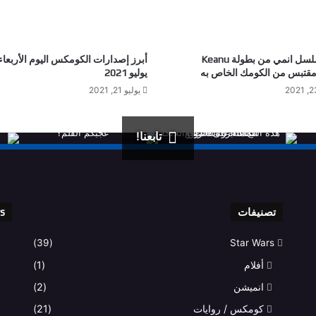
فلم ومسلسل انمي من بطولة Keanu
يوليو 2021
يوليو 21, 2021
تابعنا!
تصنيفات
rs
(39)
Star Wars
أفلام
(1)
انميشن
(2)
كومكس / روايات
(21)