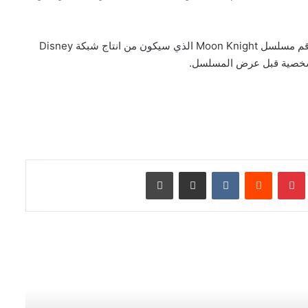
الاعلان عن هذه السلسلة يأتي بعد الاعلان الاخير عن طاقم مسلسل Moon Knight الذي سيكون من انتاج شبكة Disney
بينتيريست
مشاركة عبر البريد
طباعة
اللائحة الكاملة للفائزين بجوائز The
Eisner Awards 2026