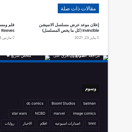
مقالات ذات صلة
إعلان موعد عرض مسلسل الانميشن
Invincible (كل ما يخص المسلسل)
Reeves مقتبس من الكومك الخاص به
يناير 23, 2021
مارس 23, 2021
وسوم
dc comics
Boom! Studios
batman
star wars
NCBD
marvel
image comics
tmnt
اصدارات اسبوعية
افلام
الاخبار
روايات