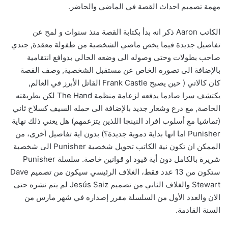
مهمة تصميم احداث القصة في الماضي والحاضر.
الكاتب Aaron ذكر انه بدأ بكتابة القصة منذ سنوات و لمح عن
تفاصيل جديدة فيما يخص ماضي الشخصية من طفولة معقدة, جندي
صاحب بطولات وحتى وصوله الى وضعه الحالي بدوافع انتقامية
بالإضافة الى تصوره الخاص عن مستقبل الشخصية, وصف القصة
كان كالاتي ( حين يصبح Frank Castle القاتل الأبرز في العالم,
يكتشف سرا صادما يدفعه لزعامة منظمة The Hand لكن بطريقته
الخاصة, مع درع وشعار جديد بالإضافة الى حمله السيف كسلاح ثاني
(تماشيا مع أسلوب افراد النينجا اللذين يتزعمهم) هل يعني ذلك نهاية
Punisher اما انها بداية دموية جديدة؟) بدون اية تفاصيل أخرى، من
الممكن ان تكون نية الكاتب تحويل شخصية Punisher الى شخصية
شريرة بالكامل دون أية قيود او قوانين خاصة. سلسلة Punisher
ستكون من 13 عدد فقط، الغلاف الرئيسي سيكون من تصميم Dave
Stewart والغلاف الثاني من تصميم Jesús Saiz لم يتم نشره حتى
الان والعدد الأول من السلسلة مقرر إصداره في شهر مارس من
السنة القادمة.