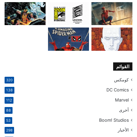
القوائم
كومكس
320
DC Comics
138
Marvel
112
أخرى
88
Boom! Studios
53
الأخبار
298