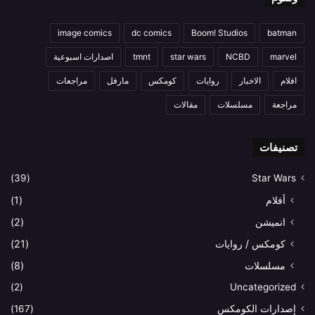
image comics
dc comics
Boom! Studios
batman
marvel
NCBD
star wars
tmnt
اصدارات اسبوعية
افلام
الاخبار
روايات
كومكس
مارفل
مراجعات
مراجعة
مسلسلات
مقالات
تصنيفات
(39)
Star Wars
أفلام
(1)
انميشن
(2)
كومكس / روايات
(21)
مسلسلات
(8)
(2)
Uncategorized
إصدارات الكومكس
(167)