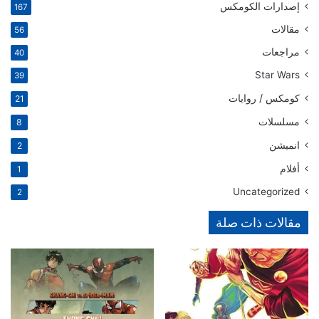
إصدارات الكومكس
167
مقالات
56
مراجعات
40
Star Wars
39
كومكس / روايات
21
مسلسلات
8
انميشن
2
أفلام
1
Uncategorized
2
مقالات ذات صلة