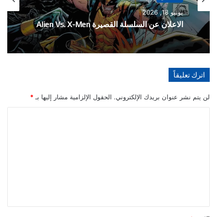
الأخبار
مايو 21, 2026
يونيو 18, 2026
تفاصيل احتفالية العدد 1000 من سلسلة The
Amazing Spider-Man
الاعلان عن السلسلة القصيرة Alien Vs. X-Men
اترك تعليقاً
لن يتم نشر عنوان بريدك الإلكتروني.
الحقول الإلزامية مشار إليها بـ
*
ا
ل
ت
ع
ل
ي
ق
*