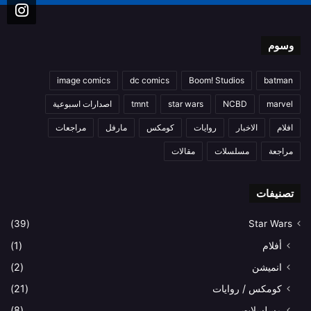
وسوم
image comics
dc comics
Boom! Studios
batman
marvel
NCBD
star wars
tmnt
اصدارات اسبوعية
افلام
الاخبار
روايات
كومكس
مارفل
مراجعات
مراجعة
مسلسلات
مقالات
تصنيفات
(39)
Star Wars
أفلام
(1)
انميشن
(2)
كومكس / روايات
(21)
مسلسلات
(8)