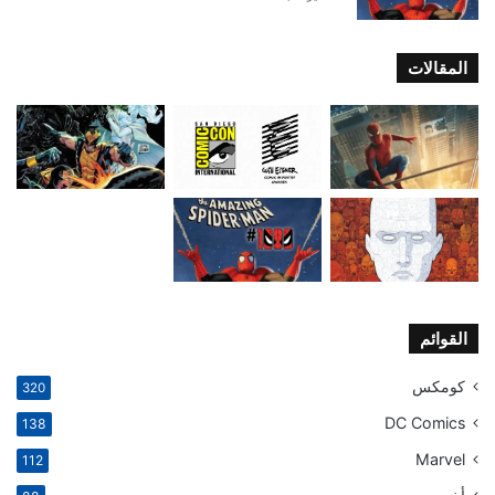
المقالات
القوائم
كومكس
320
DC Comics
138
Marvel
112