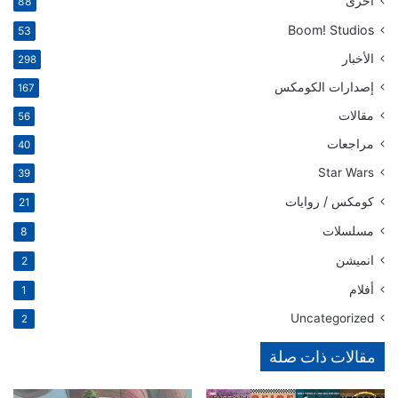
أخرى
88
Boom! Studios
53
الأخبار
298
إصدارات الكومكس
167
مقالات
56
مراجعات
40
Star Wars
39
كومكس / روايات
21
مسلسلات
8
انميشن
2
أفلام
1
Uncategorized
2
مقالات ذات صلة