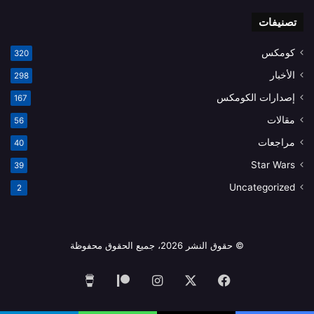
تصنيفات
كومكس
320
الأخبار
298
إصدارات الكومكس
167
مقالات
56
مراجعات
40
Star Wars
39
Uncategorized
2
© حقوق النشر 2026، جميع الحقوق محفوظة
فيسبوك
‫X
انستقرام
‫Patreon
‫Buy
Me