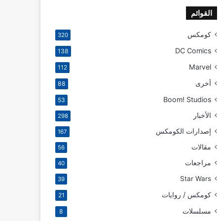
القوائم
كومكس
320
DC Comics
138
Marvel
112
أخرى
88
Boom! Studios
53
الأخبار
298
إصدارات الكومكس
167
مقالات
56
مراجعات
40
Star Wars
39
كومكس / روايات
21
مسلسلات
8