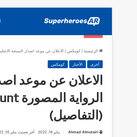
ا
المقالات
اختيارات SuperheroesAR لافضل اصدارات كومكس جديدة في سنة 2025
الرئيسية
/
كومكس
/
الاعلان عن موعد اصدار النسخة الانجليزية من الرواية الم
أخرى
الأخبار
كومكس
الاعلان عن موعد اصدا
الرواية
(التفاصيل)
Ahmad Almutairi
يناير 16, 2022
آخر تحديث: يناير 16, 2022