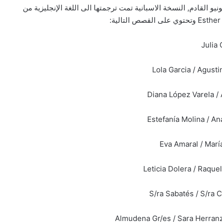
تاب مكون من 144 صفحة ومقرر إصداره بتاريخ 14 يونيو القادم, النسخة الاسبانية تمت ترجمتها الى اللغة الإنجليزية من