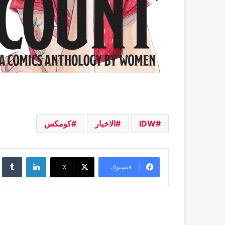
IDW
الاخبار
كومكس
لينكدإن
فيسبوك
‫X