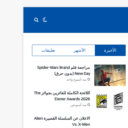
بحث عن
الوضع المظلم
‫X
فيسبوك
انستقرام
‫Patreon
‫Buy Me a Coffee
الأخيرة
الأشهر
تعليقات
مراجعة فلم Spider-Man: Brand
New Day (بدون حرق)
منذ أسبوع واحد
اللائحة الكاملة للفائزين بجوائز The
Eisner Awards 2026
منذ أسبوعين
الاعلان عن السلسلة القصيرة Alien
Vs. X-Men