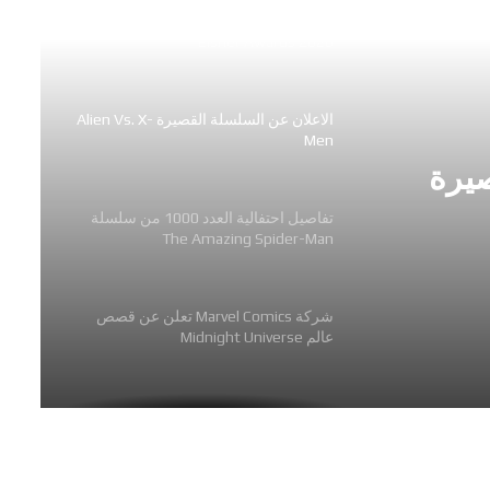
اللائحة الكاملة للفائزين بجوائز The
Eisner Awards 2026
الاعلان عن السلسلة القصيرة Alien Vs. X-
Men
صيرة
تفاصيل احتفالية العدد 1000 من سلسلة
The Amazing Spider-Man
شركة Marvel Comics تعلن عن قصص
عالم Midnight Universe
رعب وجريمة وفوضى في سلسلة
Hammerfist الجديدة من Rick
Remender و Steve Epting