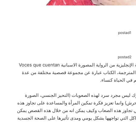
postad1
postad2
أعلنت شركة IDW Publishing عن موعد اصدار النسخة الإنجليزية من الرواية المصورة الاسبانية Voces que cuentan
ن Voices That Count في النسخة المترجمة، الكتاب عبارة عن مجموعة قصصية مختلفة من عدة
 في الحياة كنساء.
 ليس مجرد سرد لهذه الصعوبات (التحيز الجنسي، الصورة
تحرش) وانما تعزيز فكرة تمكين المرأة والمساعدة على تجاوز هذه
تجاوز هذه الصعاب وكيف يمكن انه من خلال هذه القصص يمكن
اكل التي تواجهها بشكل يومي ومدى تأثيرها على الصحة الجسدية