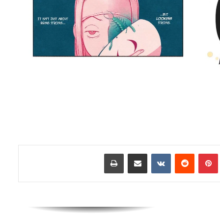
اللائحة الكاملة للفائزين بجوائز The
Eisner Awards 2026
الاعلان عن السلسلة القصيرة Alien Vs. X-
Men
تفاصيل احتفالية العدد 1000 من سلسلة
The Amazing Spider-Man
شركة Marvel Comics تعلن عن قصص
عالم Midnight Universe
بينتيريست
مشاركة عبر البريد
طباعة
رعب وجريمة وفوضى في سلسلة
Hammerfist الجديدة من Rick
Remender و Steve Epting