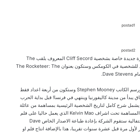
postad1
postad2
أعلنت شركة IDW Publishing عن اصدار سلسلة قصيرة جديدة خاصة بشخصية Cliff Secord المعروف بلقب The
Rocketeer بمناسبة الذكرى الاربعين على الظهور الأول للشخصية في الكومكس وستكون بعنوان The Rocketeer: The
سلسلة The Rocketeer: The Great Race من كتابة ورسم الكاتب Stephen Mooney وستكون من أربعة اعداد فقط
القصة حول مشاركة Cliff Secord في سباق يبدأ من مدينة كاليفورنيا وينتهي في فرنسا! قبل بداية الحرب
ة يشمل شرح كامل لتاريخ الشخصية الرئيسية بمساهمة من عائلة
وأصدقاء مبتكرها الراحل Dave Stevens وستكون هذه المساهمة تحت اشراف Kelvin Mao الذي يعمل حاليا على فلم
وثائقي حول الكاتب Dave Stevens, وبمناسبة هذه الاحتفالية ستقوم الشركة بإعادة طباعة الاصدار الخاص Dave
Stevens’ The Rocketeer A الذي صدر لأول مرة قبل عشرة سنوات تقريبا، هذا بالإضافة انتاج فلم او