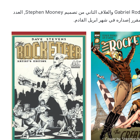
يذكر ان الغلاف الرئيسي للعدد الأول من تصميم Gabriel Rodriguez والغلاف الثاني من تصميم Stephen Mooney, العدد
اللائحة الكاملة للفائزين بجوائز The
Eisner Awards 2026
الاعلان عن السلسلة القصيرة Alien Vs. X-
Men
تفاصيل احتفالية العدد 1000 من سلسلة
The Amazing Spider-Man
Cover by Stephen 