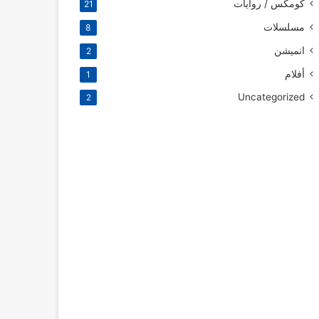
كومكس / روايات
21
مسلسلات
8
انميشن
2
أفلام
1
Uncategorized
2