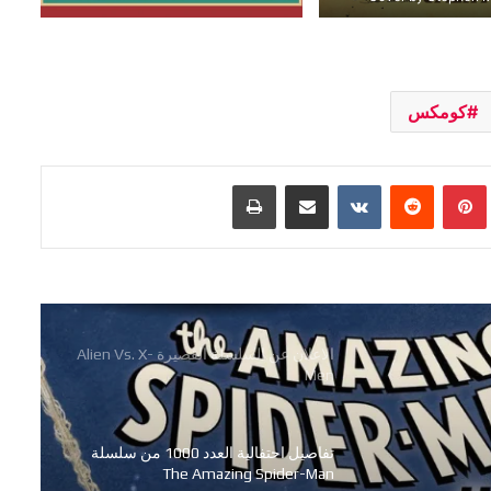
شركة Marvel Comics تعلن عن قصص
عالم Midnight Universe
كومكس
رعب وجريمة وفوضى في سلسلة
Hammerfist الجديدة من Rick
بينتيريست
مشاركة عبر البريد
طباعة
Remender و Steve Epting
اللائحة الكاملة للفائزين بجوائز The
Eisner Awards 2026
الاعلان عن السلسلة القصيرة Alien Vs. X-
Men
تفاصيل احتفالية العدد 1000 من سلسلة
The Amazing Spider-Man