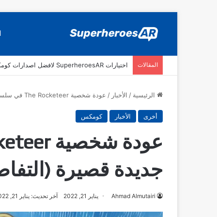
ا
المقالات
اختيارات SuperheroesAR لافضل اصدارات كومكس جديدة في سنة 2025
الرئيسية
/
الأخبار
/
عودة شخصية The Rocketeer في سلسلة جديدة قصيرة (التفاصيل)
أخرى
الأخبار
كومكس
جديدة قصيرة (التفاص
Ahmad Almutairi
يناير 21, 2022
آخر تحديث: يناير 21, 2022