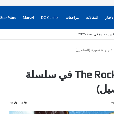
لاخبار
المقالات
مراجعات
DC Comics
Marvel
Star Wars
عودة شخصية The Rocketeer في سلسلة
يل)
53
0