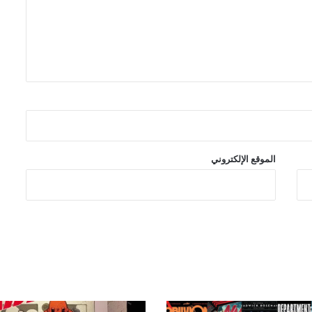
شركة Marvel Comics تعلن عن قصص
عالم Midnight Universe
رعب وجريمة وفوضى في سلسلة
Hammerfist الجديدة من Rick
Remender و Steve Epting
الموقع الإلكتروني