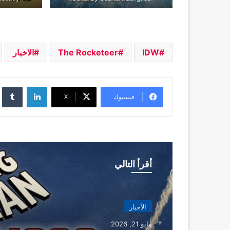
IDW
The Rocketeer
الاخبار
لينكدإن
فيسبوك
‫X
أقرأ التالي
الأخبار
مايو 21, 2026