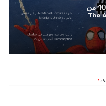
تفاصيل احتفالية العدد 1000 من
The A-
شركة Marvel Comics تعلن عن قصص
عالم Midnight Universe
رعب وجريمة وفوضى في سلسلة
Hammerfist الجديدة من Rick
Remender و Steve Epting
اللائحة الكاملة للفائزين بجوائز The
Eisner Awards 2026
الاعلان عن السلسلة القصيرة Alien Vs. X-
ها بـ
*
Men
تفاصيل احتفالية العدد 1000 من سلسلة
The Amazing Spider-Man