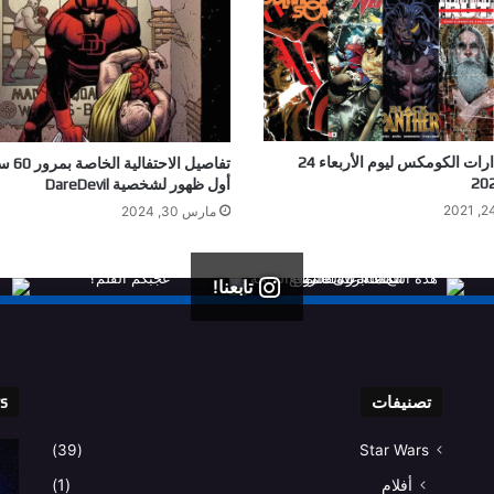
أبرز إصدارات الكومكس ليوم الأربعاء 24
تفاصيل ال
أول ظهور لشخصية DareDevil
مارس 30, 2024
تابعنا!
تصنيفات
rs
(39)
Star Wars
أفلام
(1)