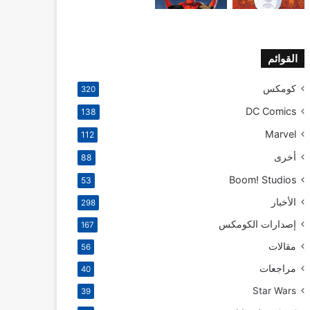
القوائم
كومكس
320
DC Comics
138
Marvel
112
أخرى
88
Boom! Studios
53
الأخبار
298
إصدارات الكومكس
167
مقالات
56
مراجعات
40
Star Wars
39