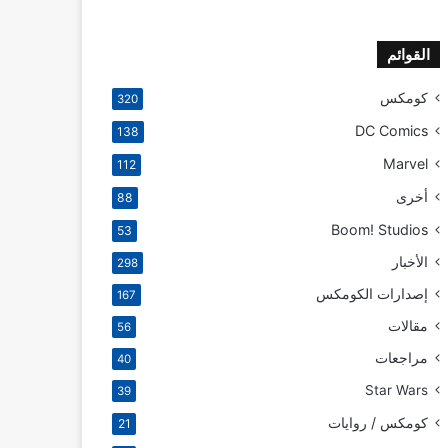
القوائم
كومكس
320
DC Comics
138
Marvel
112
أخرى
88
Boom! Studios
53
الأخبار
298
إصدارات الكومكس
167
مقالات
56
مراجعات
40
Star Wars
39
كومكس / روايات
21