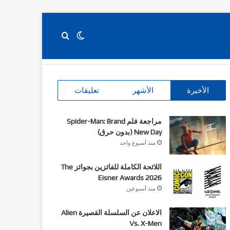
بحث عن
الوضع المظلم
‫X
فيسبوك
انستقرام
‫Patreon
‫Buy Me a Coffee
الأخيرة
الأشهر
تعليقات
مراجعة فلم Spider-Man: Brand
New Day (بدون حرق)
منذ أسبوع واحد
اللائحة الكاملة للفائزين بجوائز The
Eisner Awards 2026
منذ أسبوعين
الاعلان عن السلسلة القصيرة Alien
Vs. X-Men