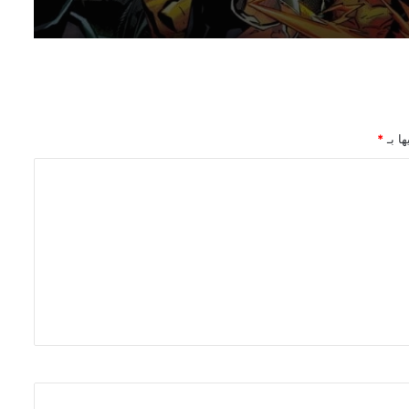
Hammerfist الجديدة من Rick
Remender و Steve Epting
اللائحة الكاملة للفائزين بجوائز The
Eisner Awards 2026
ها بـ
*
الاعلان عن السلسلة القصيرة Alien Vs. X-
Men
تفاصيل احتفالية العدد 1000 من سلسلة
The Amazing Spider-Man
شركة Marvel Comics تعلن عن قصص
عالم Midnight Universe
رعب وجريمة وفوضى في سلسلة