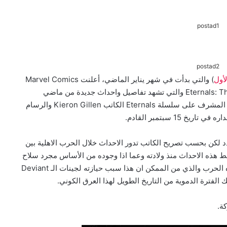
postad1
postad2
أول
) والتي بدأت في شهر يناير الماضي، أعلنت Marvel Comics
عن عدد فردي مشتق من السلسلة بعنوان Eternals: Thanos Rises والتي تشهد تفاصيل واحداث جديدة من ماضي
شخصية Thanos , العدد سيكون من كتابة نفس الفريق المشرف على سلسلة Eternals الكاتب Kieron Gillen والرسام
دد لكن بحسب تصريح الكاتب تدور الاحداث خلال الحرب الاهلية بين
الـ Eternals وكيف ظهرت شخصية Thanos وسط هذه الاحداث منذ ولادته وعما اذا وجوده من الأساس مجرد سلاح
تم استخدامه من قبل احد هذه الفصائل للانتصار في هذه الحرب والذي من الممكن ان هذا سبب حيازته لجينات الـ Deviant
الفترة الدموية من التاريخ الطويل لهذا العرق الكوني.
ة.