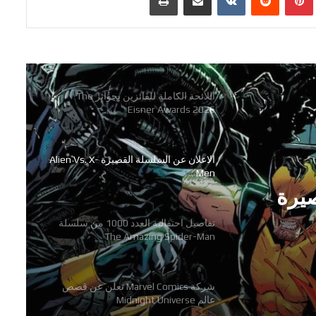
Remender و Steve Epting
اللائحة الكاملة للفائزين بجوائز The
Eisner Awards 2026
الاعلان عن السلسلة القصيرة Alien Vs. X-
Men
تفاصيل احتفالية العدد 1000 من سلسلة
The Amazing Spider-Man
صيرة
شركة Marvel Comics تعلن عن قصص
عالم Midnight Universe
تفاصيل احتفالية العدد 1000 من
The A-
رعب وجريمة وفوضى في سلسلة