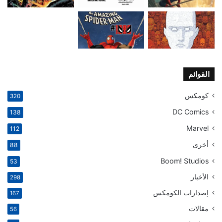
القوائم
كومكس
320
DC Comics
138
Marvel
112
أخرى
88
Boom! Studios
53
الأخبار
298
إصدارات الكومكس
167
مقالات
56