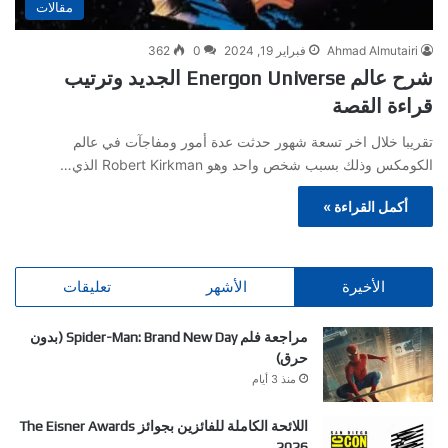
مقالات
Ahmad Almutairi
فبراير 19, 2024
0
362
شرح عالم Energon Universe الجديد وترتيب
قراءة القصة
تقريبا خلال اخر تسعة شهور حدثت عدة أمور ومفاجآت في عالم
الكومكس وذلك بسبب شخص واحد وهو Robert Kirkman الذي…
أكمل القراءة »
الأخيرة
الأشهر
تعليقات
مراجعة فلم Spider-Man: Brand New Day (بدون
حرق)
منذ 3 أيام
اللائحة الكاملة للفائزين بجوائز The Eisner Awards
2026