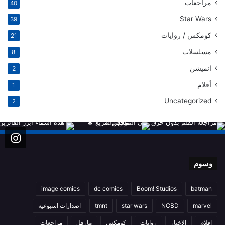
مراجعات
40
Star Wars
39
كومكس / روايات
21
مسلسلات
8
انميشن
2
أفلام
1
Uncategorized
2
وسوم
image comics
dc comics
Boom! Studios
batman
marvel
NCBD
star wars
tmnt
اصدارات اسبوعية
افلام
الاخبار
روايات
كومكس
مارفل
مراجعات