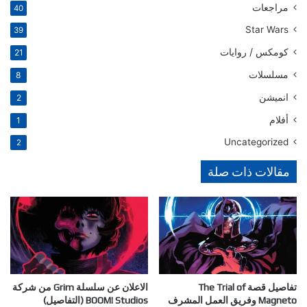
مراجعات
40
Star Wars
39
كومكس / روايات
21
مسلسلات
8
انميشن
2
أفلام
1
Uncategorized
2
مقالات ذات صلة
تفاصيل قصة The Trial of
الاعلان عن سلسلة Grim من شركة
Magneto وفريق العمل المشرف
BOOM! Studios (التفاصيل)