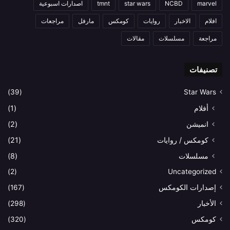
marvel
NCBD
star wars
tmnt
اصدارات اسبوعية
افلام
الاخبار
روايات
كومكس
مارفل
مراجعات
مراجعة
مسلسلات
مقالات
تصنيفات
(39)
Star Wars
أفلام
(1)
انميشن
(2)
كومكس / روايات
(21)
مسلسلات
(8)
(2)
Uncategorized
إصدارات الكومكس
(167)
الأخبار
(298)
كومكس
(320)