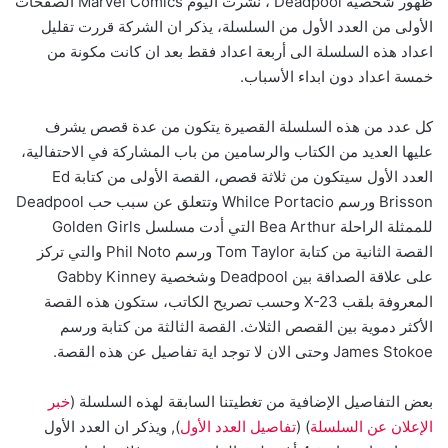
ظهور شخصية Deadpool ، نشرت اليوم Marvel Comics الصفحات
الأولى من العدد الأول من السلسلة، يذكر ان الشركة قررت تقليل
اعداد هذه السلسلة الى أربعة اعداد فقط بعد ان كانت مكونة من
خمسة اعداد دون ابداء الأسباب.
كل عدد من هذه السلسلة القصيرة يتكون من عدة قصص يشرف
عليها العديد من الكتاب والرسامين من باب المشاركة في الاحتفالية،
العدد الأول سيتكون من ثلاثة قصص، القصة الأولى من كتابة Ed
Brisson ورسم Whilce Portacio وتتعلق عن سبب حب Deadpool
للممثلة الراحلة Bea Arthur التي أدت مسلسل Golden Girls
القصة الثانية من كتابة Tom Taylor ورسم Phil Noto والتي تركز
على علاقة الصداقة بين Deadpool وشخصية Gabby Kinney
المعروفة بلقب X-23 وحسب تصريح الكاتب، ستكون هذه القصة
الأكثر دموية بين القصص الثلاث. القصة الثالثة من كتابة ورسم
James Stokoe وحتى الان لا توجد اية تفاصيل عن هذه القصة.
بعض التفاصيل الإضافية من تغطيتنا السابقة لهذه السلسلة (
خبر
الإعلان عن السلسلة
) (
تفاصيل العدد الأول
), ويذكر ان العدد الأول