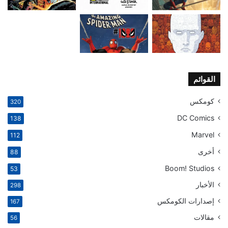
القوائم
كومكس
320
DC Comics
138
Marvel
112
أخرى
88
Boom! Studios
53
الأخبار
298
إصدارات الكومكس
167
مقالات
56