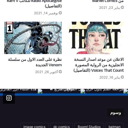
من Marvel Comics
Radio Apocalypse للكاتب Ram V
(التفاصيل)
يناير 23, 2021
نوفمبر 14, 2021
الاعلان عن موعد اصدار النسخة
نظرة على العدد الاول من سلسلة
الانجليزية من الرواية المصورة
Venom الجديدة
Voices That Count (التفاصيل)
أكتوبر 26, 2021
يناير 16, 2022
وسوم
image comics
dc comics
Boom! Studios
batman