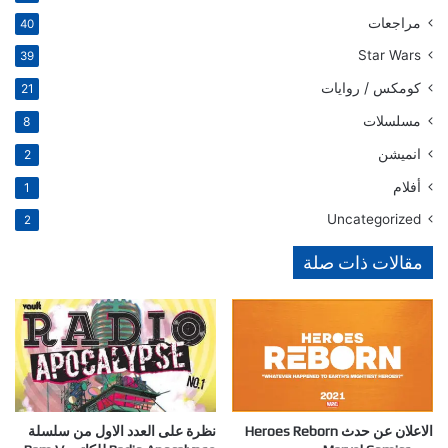
مراجعات
40
Star Wars
39
كومكس / روايات
21
مسلسلات
8
انميشن
2
أفلام
1
Uncategorized
2
مقالات ذات صلة
الاعلان عن حدث Heroes Reborn
نظرة على العدد الاول من سلسلة