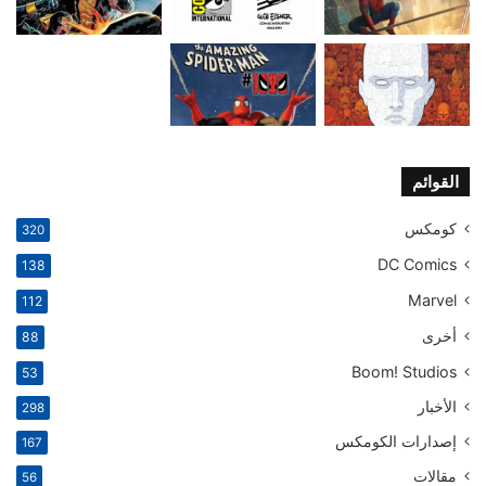
القوائم
كومكس
320
DC Comics
138
Marvel
112
أخرى
88
Boom! Studios
53
الأخبار
298
إصدارات الكومكس
167
مقالات
56