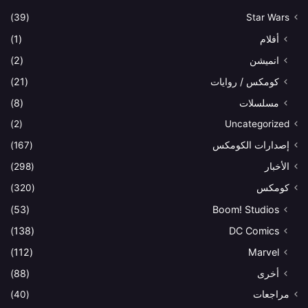
(39)
Star Wars
أفلام
(1)
انميشن
(2)
كومكس / روايات
(21)
مسلسلات
(8)
(2)
Uncategorized
إصدارات الكومكس
(167)
الأخبار
(298)
كومكس
(320)
(53)
Boom! Studios
(138)
DC Comics
(112)
Marvel
أخرى
(88)
مراجعات
(40)