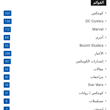
القوائم
كومكس
320
DC Comics
138
Marvel
112
أخرى
88
Boom! Studios
53
الأخبار
298
إصدارات الكومكس
167
مقالات
56
مراجعات
40
Star Wars
39
كومكس / روايات
21
مسلسلات
8
انميشن
2