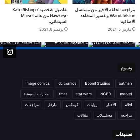
مراجعة الحلقة الاخير من مسلسل
تفاصيل شخصية Kate Bishop /
WandaVision وتفسير المشاهد
Hawkeye من عالم Marvel
الاضافية
السينمائي.
مارس 5, 2021
نوفمبر 8, 2021
وسوم
image comics
dc comics
Boom! Studios
batman
marvel
NCBD
star wars
tmnt
اصدارات اسبوعية
افلام
الاخبار
روايات
كومكس
مارفل
مراجعات
مراجعة
مسلسلات
مقالات
تصنيفات