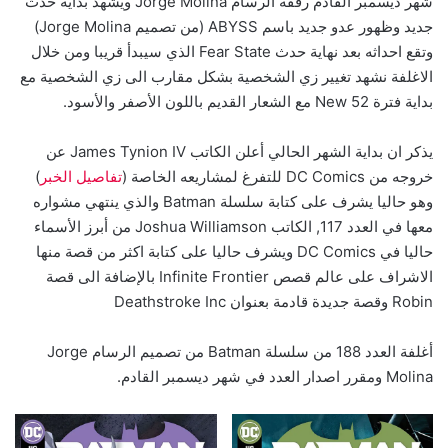
شهر ديسمبر القادم رفقة الرسام Jorge Molina ويشهد بداية حدث
جديد وظهور عدو جديد باسم ABYSS (من تصميم Jorge Molina)
وتقع احداثه بعد نهاية حدث Fear State الذي سيبدأ قريبا ومن خلال
الاغلفة نشهد تغيير زي الشخصية بشكل مقارب الى زي الشخصية مع
بداية فترة New 52 مع الشعار القديم باللون الأصفر والأسود.
يذكر ان بداية الشهر الحالي أعلن الكاتب James Tynion IV عن
خروجه من DC Comics للتفرغ لمشاريعه الخاصة (
تفاصيل الخبر
)
وهو حاليا يشرف على كتابة سلسلة Batman والذي ينتهي مشواره
معها في العدد 117, الكاتب Joshua Williamson من أبرز الأسماء
حاليا في DC Comics ويشرف حاليا على كتابة اكثر من قصة منها
الاشراف على عالم قصص Infinite Frontier بالإضافة الى قصة
Robin وقصة جديدة قادمة بعنوان Deathstroke Inc
أغلفة العدد 188 من سلسلة Batman من تصميم الرسام Jorge
Molina ومقرر اصدار العدد في شهر ديسمبر القادم.