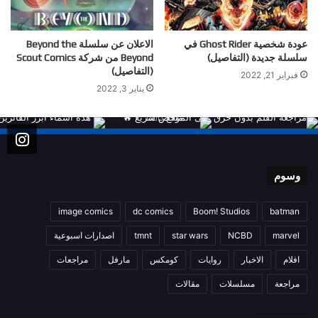
عودة شخصية Ghost Rider في
الاعلان عن سلسلة Beyond the
سلسلة جديدة (التفاصيل)
Beyond من شركة Scout Comics
(التفاصيل)
فبراير 21, 2022
يناير 3, 2022
وسوم
image comics
dc comics
Boom! Studios
batman
marvel
NCBD
star wars
tmnt
اصدارات اسبوعية
افلام
الاخبار
روايات
كومكس
مارفل
مراجعات
مراجعة
مسلسلات
مقالات