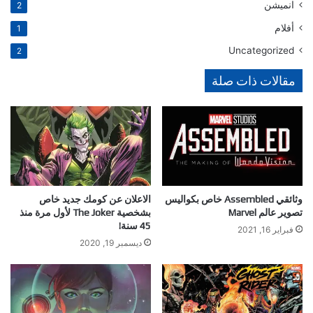
انميشن
2
أفلام
1
Uncategorized
2
مقالات ذات صلة
وثائقي Assembled خاص بكواليس
الاعلان عن كومك جديد خاص
تصوير عالم Marvel
بشخصية The Joker لأول مرة منذ
45 سنة!
فبراير 16, 2021
ديسمبر 19, 2020