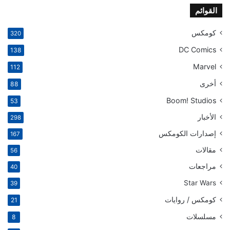
القوائم
كومكس
320
DC Comics
138
Marvel
112
أخرى
88
Boom! Studios
53
الأخبار
298
إصدارات الكومكس
167
مقالات
56
مراجعات
40
Star Wars
39
كومكس / روايات
21
مسلسلات
8