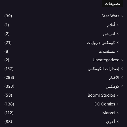
تصنيفات
(39)
Star Wars
أفلام
(1)
انميشن
(2)
كومكس / روايات
(21)
مسلسلات
(8)
(2)
Uncategorized
إصدارات الكومكس
(167)
الأخبار
(298)
كومكس
(320)
(53)
Boom! Studios
(138)
DC Comics
(112)
Marvel
أخرى
(88)