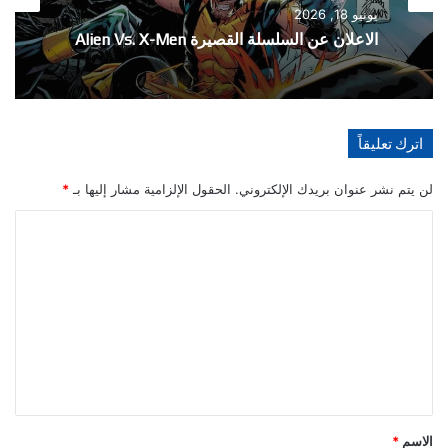
الأخبار
يونيو 18, 2026
مايو 21, 2026
الاعلان عن السلسلة القصيرة Alien Vs. X-Men
تفاصيل احتفالية العدد 1000 من سلسلة The
اترك تعليقاً
Amazing Spider-Man
لن يتم نشر عنوان بريدك الإلكتروني.
الحقول الإلزامية مشار إليها بـ
*
ا
ل
ت
ع
ل
ي
ق
*
الاسم
*