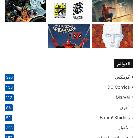
القوائم
كومكس
320
DC Comics
138
Marvel
112
أخرى
88
Boom! Studios
53
الأخبار
298
إصدارات الكومكس
167