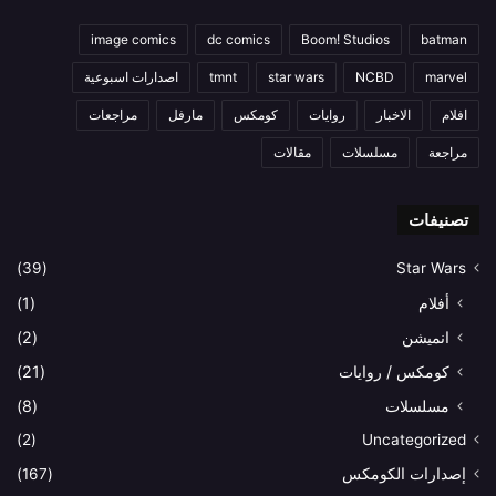
image comics
dc comics
Boom! Studios
batman
marvel
NCBD
star wars
tmnt
اصدارات اسبوعية
افلام
الاخبار
روايات
كومكس
مارفل
مراجعات
مراجعة
مسلسلات
مقالات
تصنيفات
(39)
Star Wars
أفلام
(1)
انميشن
(2)
كومكس / روايات
(21)
مسلسلات
(8)
(2)
Uncategorized
إصدارات الكومكس
(167)