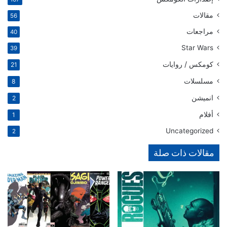
مقالات
56
مراجعات
40
Star Wars
39
كومكس / روايات
21
مسلسلات
8
انميشن
2
أفلام
1
Uncategorized
2
مقالات ذات صلة