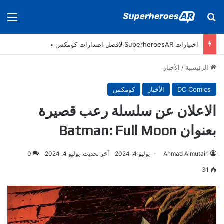
بحث عن
الق
اختيارات SuperheroesAR لافضل اصدارات كومكس جديدة في سنة 2025
الرئيسية
/
الأخبار
DC Comics
الأخبار
كومكس
الاعلان عن سلسلة رعب قصيرة
بعنوان Batman: Full Moon
Ahmad Almutairi
يوليو 4, 2024
آخر تحديث: يوليو 4, 2024
0
31