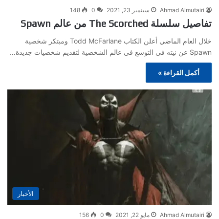
Ahmad Almutairi
سبتمبر 23, 2021
0
148
تفاصيل سلسلة The Scorched من عالم Spawn
خلال العام الماضي أعلن الكتاب Todd McFarlane ومبتكر شخصية
Spawn عن نيته في التوسع في عالم الشخصية لتقديم شخصيات جديدة…
أكمل القراءة »
الأخبار
Ahmad Almutairi
مايو 22, 2021
0
156