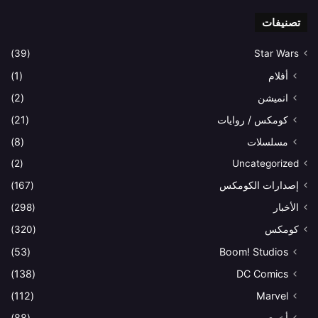
تصنيفات
(39)
Star Wars
أفلام
(1)
انميشن
(2)
كومكس / روايات
(21)
مسلسلات
(8)
(2)
Uncategorized
إصدارات الكومكس
(167)
الأخبار
(298)
كومكس
(320)
(53)
Boom! Studios
(138)
DC Comics
(112)
Marvel
أخرى
(88)