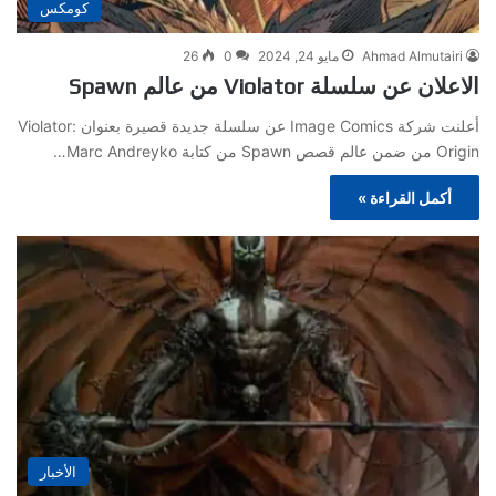
كومكس
Ahmad Almutairi
مايو 24, 2024
0
26
الاعلان عن سلسلة Violator من عالم Spawn
أعلنت شركة Image Comics عن سلسلة جديدة قصيرة بعنوان Violator:
Origin من ضمن عالم قصص Spawn من كتابة Marc Andreyko…
أكمل القراءة »
الأخبار