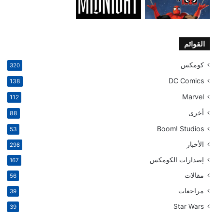
القوائم
كومكس
320
DC Comics
138
Marvel
112
أخرى
88
Boom! Studios
53
الأخبار
298
إصدارات الكومكس
167
مقالات
56
مراجعات
39
Star Wars
39