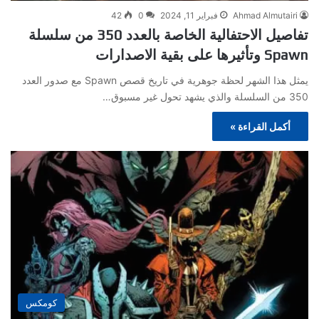
Ahmad Almutairi
فبراير 11, 2024
0
42
تفاصيل الاحتفالية الخاصة بالعدد 350 من سلسلة
Spawn وتأثيرها على بقية الاصدارات
يمثل هذا الشهر لحظة جوهرية في تاريخ قصص Spawn مع صدور العدد
350 من السلسلة والذي يشهد تحول غير مسبوق…
أكمل القراءة »
كومكس