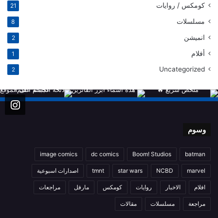
كومكس / روايات
21
مسلسلات
8
انميشن
2
أفلام
1
Uncategorized
2
وسوم
image comics
dc comics
Boom! Studios
batman
marvel
NCBD
star wars
tmnt
اصدارات اسبوعية
افلام
الاخبار
روايات
كومكس
مارفل
مراجعات
مراجعة
مسلسلات
مقالات