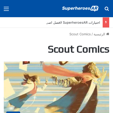
بحث عن
الق
اختيارات SuperheroesAR لافضل اصدارات كومكس جديدة في سنة 2025
الرئيسية
/
Scout Comics
Scout Comics