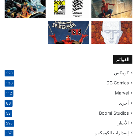
القوائم
كومكس
320
DC Comics
138
Marvel
112
أخرى
88
Boom! Studios
53
الأخبار
298
إصدارات الكومكس
167