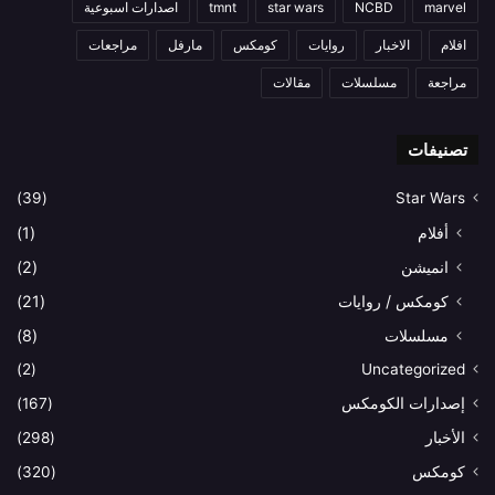
marvel
NCBD
star wars
tmnt
اصدارات اسبوعية
افلام
الاخبار
روايات
كومكس
مارفل
مراجعات
مراجعة
مسلسلات
مقالات
تصنيفات
(39)
Star Wars
أفلام
(1)
انميشن
(2)
كومكس / روايات
(21)
مسلسلات
(8)
(2)
Uncategorized
إصدارات الكومكس
(167)
الأخبار
(298)
كومكس
(320)