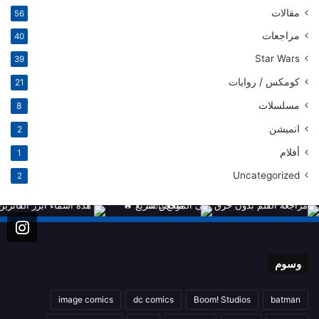
مقالات
56
مراجعات
40
Star Wars
39
كومكس / روايات
21
مسلسلات
8
انميشن
2
أفلام
1
Uncategorized
2
وسوم
image comics
dc comics
Boom! Studios
batman